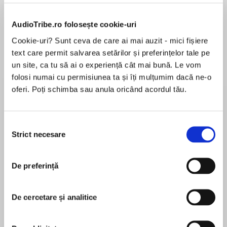
AudioTribe.ro folosește cookie-uri
Cookie-uri? Sunt ceva de care ai mai auzit - mici fișiere
Despre
carte
text care permit salvarea setărilor și preferințelor tale pe
A Distant Episode contains the best of Paul
un site, ca tu să ai o experiență cât mai bună. Le vom
Bowles's short stories, as selected by the
folosi numai cu permisiunea ta și îți mulțumim dacă ne-o
author. An American cult figure, Bowles has
oferi. Poți schimba sau anula oricând acordul tău.
fascinated such disparate talents as Norman
Mailer, Allen Ginsberg, Truman Capote, William
MAI MULT
S. Burroughs, Gore Vidal, and Jay McInerney.
Selecția
În acest moment nu există recenzii
Strict necesare
consimțământului
pentru această carte
Paul Bowles
De preferință
Paul Bowles was born in 1910 and studied music
De cercetare și analitice
with composer Aaron Copland before moving to
Tangier, Morocco. A devastatingly imaginative