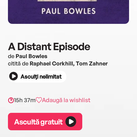
A Distant Episode
de
Paul Bowles
citită de
Raphael Corkhill, Tom Zahner
Asculți nelimitat
15h 37m
Adaugă la wishlist
Ascultă gratuit