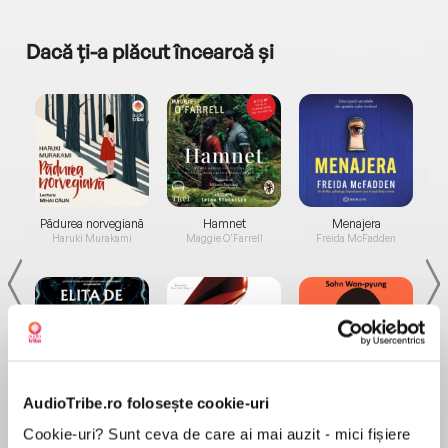
Dacă ți-a plăcut încearcă și
a...
Pădurea norvegiană
Hamnet
Menajera
I
Haruki Murakami
Maggie O'Farrell
Freida McFadden
AudioTribe.ro folosește cookie-uri
Elita de Argint (Elita
Diavolul se îmbracă de
Migdală
de...
la...
Dani Francis
Lauren Weisberger
Sohn Won-pyung
Cookie-uri? Sunt ceva de care ai mai auzit - mici fișiere