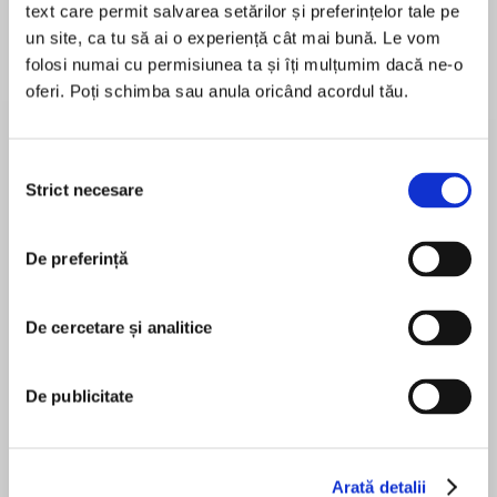
text care permit salvarea setărilor și preferințelor tale pe
un site, ca tu să ai o experiență cât mai bună. Le vom
folosi numai cu permisiunea ta și îți mulțumim dacă ne-o
oferi. Poți schimba sau anula oricând acordul tău.
Despre
carte
‘This is a rollercoaster of a story…what a good
read is all about.’ NetGalley reviewer, 5 stars
Selecția
Strict necesare
consimțământului
De preferință
MAI MULT
She was dressed in a long white gown,
În acest moment nu există recenzii
embroidered with tiny flowers. Her body was
pentru această carte
wrapped in colourful ribbons that floated in the
De cercetare și analitice
breeze. But underneath the swathe of golden
hair, a string of darkly smudged bruises ringed
De publicitate
her neck.
Faith Martin
Arată detalii