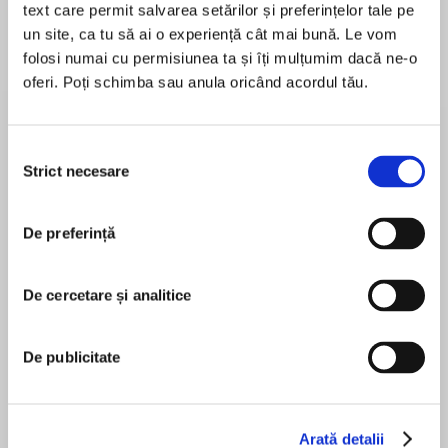
text care permit salvarea setărilor și preferințelor tale pe
un site, ca tu să ai o experiență cât mai bună. Le vom
folosi numai cu permisiunea ta și îți mulțumim dacă ne-o
oferi. Poți schimba sau anula oricând acordul tău.
Despre
carte
‘An explosive read… Characters, dialogue and
plot were superb.’ NetGalley reviewer, 5 stars
Selecția
Strict necesare
consimțământului
As the Hughes family celebrate bonfire night, a
De preferință
MAI MULT
terrible accident leaves the garden shed in
În acest moment nu există recenzii
flames – and father and grandfather Thomas
pentru această carte
trapped inside.
De cercetare și analitice
De publicitate
Tragic though it is, Thomas’s death passes
Faith Martin
without suspicion – until a local journalist makes
accusations of a police cover-up in the press.
WPC Trudy Loveday is sent to investigate, and
Arată detalii