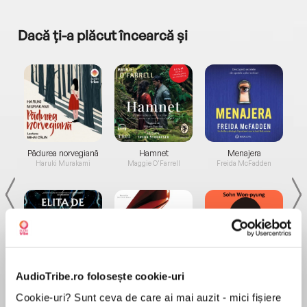
Dacă ți-a plăcut încearcă și
a...
Pădurea norvegiană
Hamnet
Menajera
I
Haruki Murakami
Maggie O'Farrell
Freida McFadden
AudioTribe.ro folosește cookie-uri
Elita de Argint (Elita
Diavolul se îmbracă de
Migdală
de...
la...
Dani Francis
Lauren Weisberger
Sohn Won-pyung
Cookie-uri? Sunt ceva de care ai mai auzit - mici fișiere