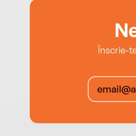
Ne
Înscrie-t