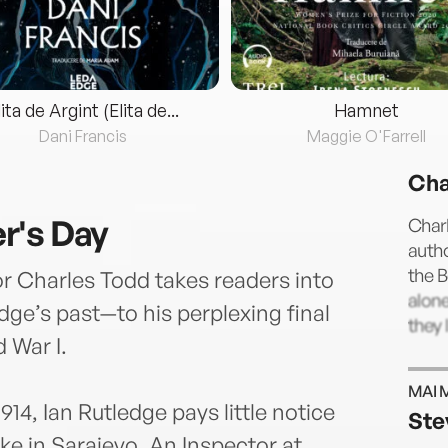
lita de Argint (Elita de...
Hamnet
Dani Francis
Maggie O'Farrell
Cha
r's Day
Char
autho
the 
r Charles Todd takes readers into
alon
dge’s past—to his perplexing final
they 
 War I.
MAI 
14, Ian Rutledge pays little notice
Ste
ke in Sarajevo. An Inspector at