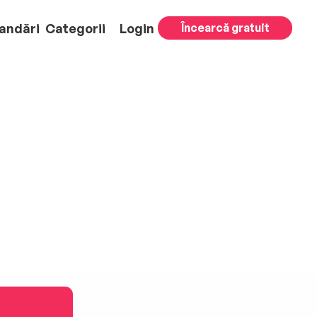
andări
Categorii
Login
Încearcă gratuit