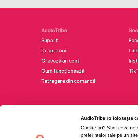
AudioTribe
Soc
Suport
Fac
Despre noi
Lin
Creează un cont
Ins
Cum funcționează
Tik
Retragere din comandă
AudioTribe.ro folosește c
Cookie-uri? Sunt ceva de ca
preferințelor tale pe un si