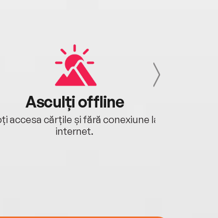
Asculți offline
Aj
ți accesa cărțile și fără conexiune la
Ascultă a
internet.