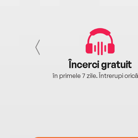
cu tine
Încerci gratuit
oriunde ești.
în primele 7 zile. Întrerupi oric