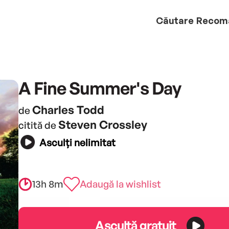
Căutare
Recom
A Fine Summer's Day
Charles Todd
de
Steven Crossley
citită de
Asculți nelimitat
13h 8m
Adaugă la wishlist
Ascultă gratuit