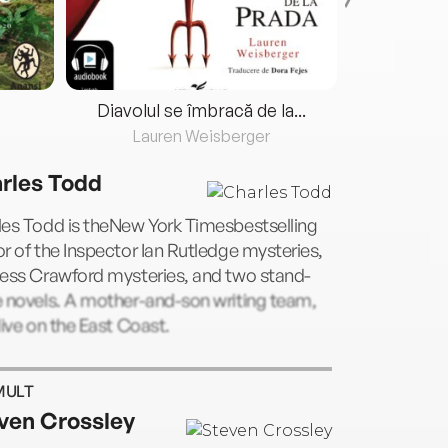
Diavolul se îmbracă de la...
Lauren Weisberger
Fre
rles Todd
les Todd is theNew York Timesbestselling
r of the Inspector Ian Rutledge mysteries,
Bess Crawford mysteries, and two stand-
e novels. A mother-and-son writing team,
live on the East Coast.
MULT
ven Crossley