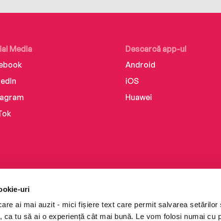
ial Media
Descarcă app-ul
ebook
Android
kedIn
iOS
tagram
Huawei
Tok
ookie-uri
re ai mai auzit - mici fișiere text care permit salvarea setărilor 
te, ca tu să ai o experiență cât mai bună. Le vom folosi numai cu