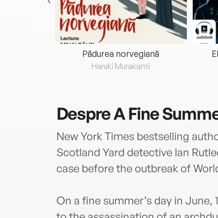
eria...
Pădurea norvegiană
E
ris
Haruki Murakami
Despre
A Fine Summe
New York Times bestselling autho
Scotland Yard detective Ian Rutle
case before the outbreak of World
On a fine summer’s day in June, 19
to the assassination of an archdu