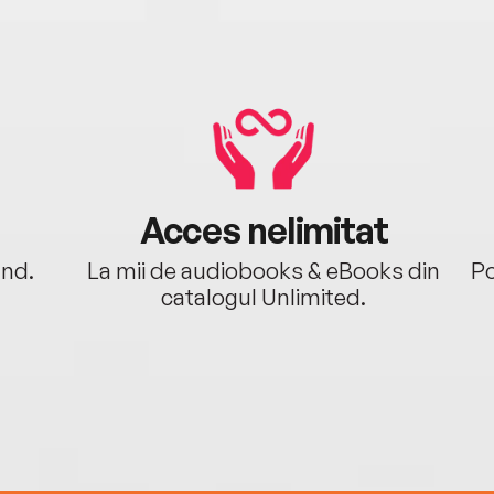
Acces nelimitat
ând.
La mii de audiobooks & eBooks din
Po
catalogul Unlimited.