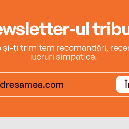
wsletter-ul tribu
e și-ți trimitem recomandări, recenz
lucruri simpatice.