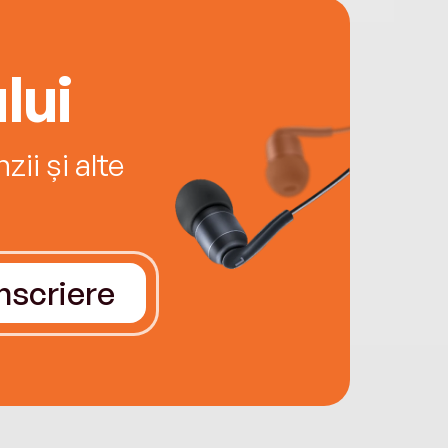
lui
ii și alte
Înscriere