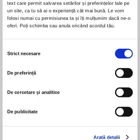
text care permit salvarea setărilor și preferințelor tale pe
un site, ca tu să ai o experiență cât mai bună. Le vom
folosi numai cu permisiunea ta și îți mulțumim dacă ne-o
oferi. Poți schimba sau anula oricând acordul tău.
Despre
carte
In the stunning conclusion to the Elements of
Cadence duology,A Fire Endlessfinds the
Selecția
delicate balance between the human and faerie
Strict necesare
consimțământului
realm threatened by Bane, the spirit of the
North Wind, whose defeat can only come
De preferință
MAI MULT
through fire, song, and heart-rending sacrifice.
În acest moment nu există recenzii
pentru această carte
East and West. Humans and Spirits. Breccans
De cercetare și analitice
and Tamerlaines. The Isle of Cadence has
always held itself and its residents in a tenuous
De publicitate
balance. But now Bane, the spirit of the North
Rebecca Ross
Wind, has pushed everyone and everything in
his path off-kilter in a bid to claim dominion over
all.
Arată detalii