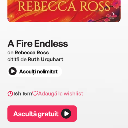
A Fire Endless
de
Rebecca Ross
citită de
Ruth Urquhart
Asculți nelimitat
16h 15m
Adaugă la wishlist
Ascultă gratuit