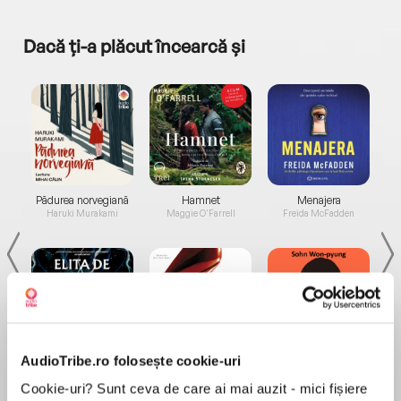
Dacă ți-a plăcut încearcă și
a...
Pădurea norvegiană
Hamnet
Menajera
I
Haruki Murakami
Maggie O'Farrell
Freida McFadden
AudioTribe.ro folosește cookie-uri
Elita de Argint (Elita
Diavolul se îmbracă de
Migdală
de...
la...
Dani Francis
Lauren Weisberger
Sohn Won-pyung
Cookie-uri? Sunt ceva de care ai mai auzit - mici fișiere