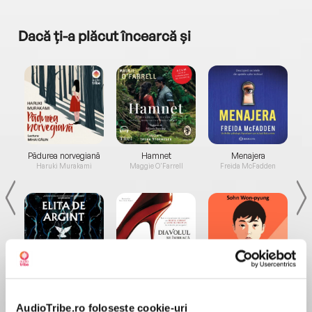
Dacă ți-a plăcut încearcă și
a...
Pădurea norvegiană
Hamnet
Menajera
I
Haruki Murakami
Maggie O'Farrell
Freida McFadden
Elita de Argint (Elita
Diavolul se îmbracă de
Migdală
de...
la...
Dani Francis
Lauren Weisberger
Sohn Won-pyung
AudioTribe.ro folosește cookie-uri