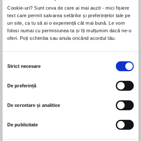
Cookie-uri? Sunt ceva de care ai mai auzit - mici fișiere
text care permit salvarea setărilor și preferințelor tale pe
un site, ca tu să ai o experiență cât mai bună. Le vom
Despre
carte
folosi numai cu permisiunea ta și îți mulțumim dacă ne-o
'A deliciously twisted gothic fantasy you'll want
oferi. Poți schimba sau anula oricând acordul tău.
to read again and again, with characters you'll
adore, prose that'll spellbind you, romance
Selecția
you'll swoon over, and a mystery that'll keep you
Strict necesare
consimțământului
guessing until the last stunning twist'
MAI MULT
În acest moment nu există recenzii
De preferință
pentru această carte
Diana Urban, author of These Deadly Games
Jessica S. Olson
De cercetare și analitice
Jessica S. Olson claims New Hampshire as her
Myra has a gift many would kidnap, blackmail,
De publicitate
home, but has somehow found herself in Texas.
and worse to control: she's a portrait artist
When she's not hiding from the heat, she's
whose paintings alter people's bodies.