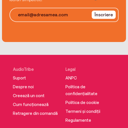
‘A heady blend of the fantastical, the
murderous, and the romantic’ Kirkus Reviews,
Înscriere
STARRED review
‘Marvelously magical and steeping with
mystery’ Adalyn Grace, author of All the Stars
and Teeth
AudioTribe
Legal
Suport
ANPC
Despre noi
Politica de
confidențialitate
Creează un cont
Politica de cookie
Cum funcționează
Termeni și condiții
Retragere din comandă
Regulamente