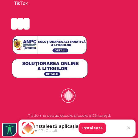
TikTok
Platforma de audiobooks și books a Cărturești.
Instalează aplicația
✕
Instalează
©2026 Nemo EPG SRL. Toate drepturile rezervate.
★ 4.7 · Gratuit