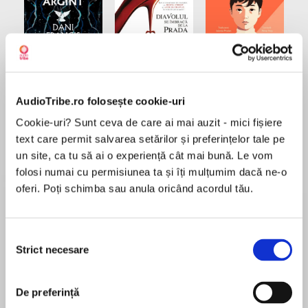
Elita de Argint (Elita
Diavolul se îmbracă de
Migdală
de...
la...
Dani Francis
Lauren Weisberger
Sohn Won-pyung
AudioTribe.ro folosește cookie-uri
Cookie-uri? Sunt ceva de care ai mai auzit - mici fișiere
text care permit salvarea setărilor și preferințelor tale pe
Despre
carte
un site, ca tu să ai o experiență cât mai bună. Le vom
folosi numai cu permisiunea ta și îți mulțumim dacă ne-o
Această carte dezvăluie dimensiunile unei
oferi. Poți schimba sau anula oricând acordul tău.
afaceri clandestine derulată pe teritoriul
României în timpul regimului comunist –
copierea ilegală de filme pe casete video –,
Selecția
afacere din care au rezultat zeci de milioane de
Strict necesare
consimțământului
MAI MULT
dolari. La prima vedere, a aparținut unui
În acest moment nu există recenzii
cetățean oarecare, un „particular”. În realitate,
De preferință
pentru această carte
a fost gestionată controlată total și exclusiv de