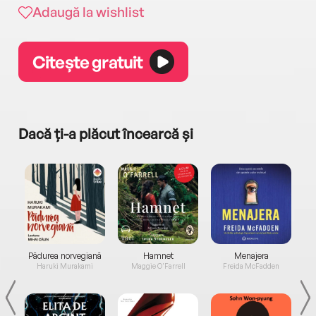
Adaugă la wishlist
Citește gratuit
Dacă ți-a plăcut încearcă și
a...
Pădurea norvegiană
Hamnet
Menajera
I
Haruki Murakami
Maggie O'Farrell
Freida McFadden