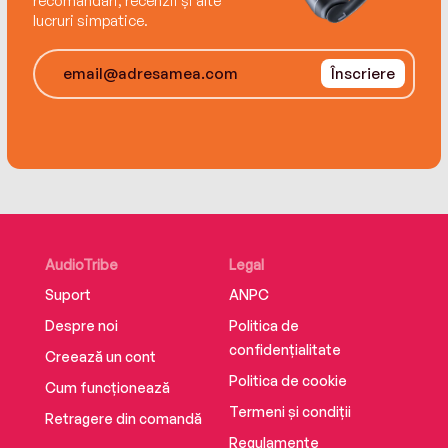
recomandări, recenzii și alte
lucruri simpatice.
Înscriere
AudioTribe
Legal
Suport
ANPC
Despre noi
Politica de
confidențialitate
Creează un cont
Politica de cookie
Cum funcționează
Termeni și condiții
Retragere din comandă
Regulamente