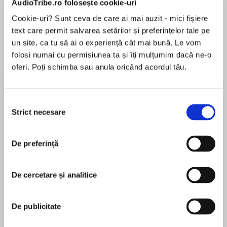
AudioTribe.ro folosește cookie-uri
Cookie-uri? Sunt ceva de care ai mai auzit - mici fișiere
text care permit salvarea setărilor și preferințelor tale pe
Despre
carte
un site, ca tu să ai o experiență cât mai bună. Le vom
folosi numai cu permisiunea ta și îți mulțumim dacă ne-o
A gorgeous summer read about new beginnings
oferi. Poți schimba sau anula oricând acordul tău.
from the Sunday Times bestseller.
Home is where the heart is…but what if your
Selecția
heart is broken?
Strict necesare
consimțământului
MAI MULT
În acest moment nu există recenzii
When Judith loses her partner, she loses her life
De preferință
pentru această carte
in Malta too – including the beautiful view from
her sun-warmed balcony of the sparkling blue
waters of Sliema Creek.
De cercetare și analitice
Sue Moorcroft
Back in England, Judith finds a spare room in
De publicitate
her sister’s house where she grew up – but with
Award-winning author Sue Moorcroft writes
it comes a whole host of family dramas.
contemporary women’s fiction with occasionally