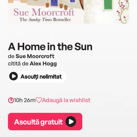
A Home in the Sun
de
Sue Moorcroft
citită de
Alex Hogg
Asculți nelimitat
10h 26m
Adaugă la wishlist
Ascultă gratuit