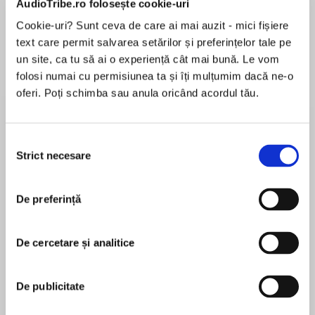
AudioTribe.ro folosește cookie-uri
Cookie-uri? Sunt ceva de care ai mai auzit - mici fișiere
text care permit salvarea setărilor și preferințelor tale pe
Despre
carte
un site, ca tu să ai o experiență cât mai bună. Le vom
folosi numai cu permisiunea ta și îți mulțumim dacă ne-o
The fifth novel in the DI Sean Corrigan series –
oferi. Poți schimba sau anula oricând acordul tău.
authentic and terrifying crime fiction with a
psychological edge, by an ex-Met detective.
Perfect for fans of Mark Billingham, Peter
Selecția
James and Stuart MacBride.
Strict necesare
consimțământului
MAI MULT
În acest moment nu există recenzii
‘It’s time,’ the voice from the shadow told him.
De preferință
pentru această carte
‘Time to show them all.’
A brutal killer walks the streets of London at
night.
De cercetare și analitice
He victims are the most vulnerable in society –
Luke Delaney
sex workers and drug addicts – those that won’t
De publicitate
be missed.
Luke Delaney joined the Metropolitan Police
DI Sean Corrigan and his team investigate, but
Service in the late 1980s and his first posting was