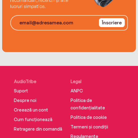
recomandări, recenzii și alte
lucruri simpatice.
Înscriere
AudioTribe
Legal
Suport
ANPC
Despre noi
Politica de
confidențialitate
Creează un cont
Politica de cookie
Cum funcționează
Termeni și condiții
Retragere din comandă
Regulamente