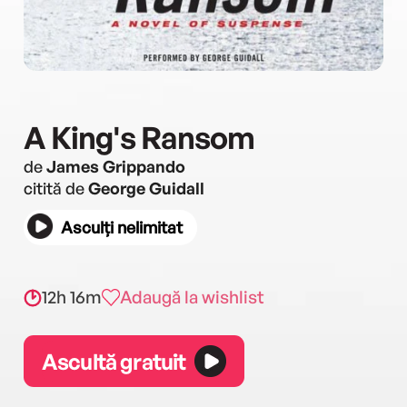
A King's Ransom
de
James Grippando
citită de
George Guidall
Asculți nelimitat
12h 16m
Adaugă la wishlist
Ascultă gratuit