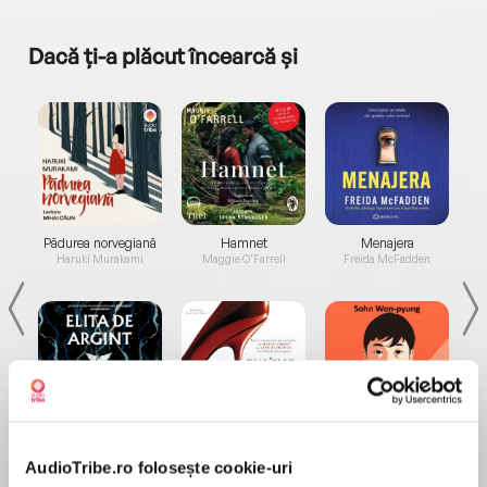
Dacă ți-a plăcut încearcă și
a...
Pădurea norvegiană
Hamnet
Menajera
I
Haruki Murakami
Maggie O'Farrell
Freida McFadden
Elita de Argint (Elita
Diavolul se îmbracă de
Migdală
de...
la...
Dani Francis
Lauren Weisberger
Sohn Won-pyung
AudioTribe.ro folosește cookie-uri