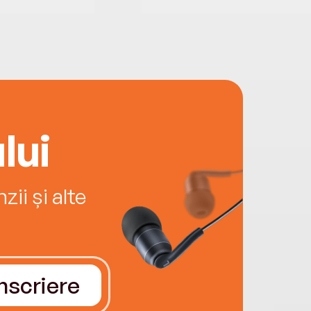
lui
ii și alte
Înscriere