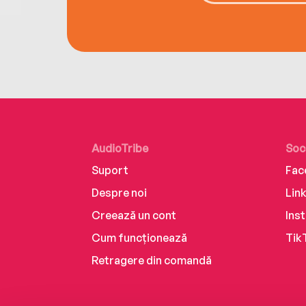
AudioTribe
Soc
Suport
Fac
Despre noi
Lin
Creează un cont
Ins
Cum funcționează
Tik
Retragere din comandă