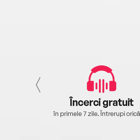
cu tine
Încerci gratuit
oriunde ești.
în primele 7 zile. Întrerupi oric