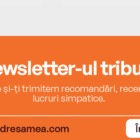
wsletter-ul tribu
e și-ți trimitem recomandări, recenz
lucruri simpatice.