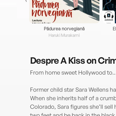
eria...
Pădurea norvegiană
E
ris
Haruki Murakami
Despre
A Kiss on Cr
From home sweet Hollywood to…
Former child star Sara Wellens ha
When she inherits half of a crum
Colorado, Sara figures she’ll sell
two feet and be back in the black 