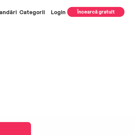
andări
Categorii
Login
Încearcă gratuit