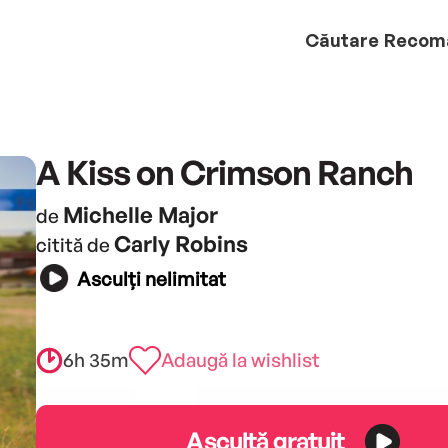
Căutare
Recom
A Kiss on Crimson Ranch
Michelle Major
de
Carly Robins
citită de
Asculți nelimitat
6h 35m
Adaugă la wishlist
Ascultă gratuit