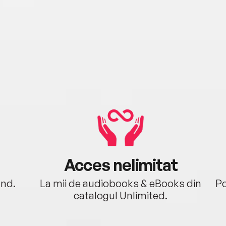
Acces nelimitat
ând.
La mii de audiobooks & eBooks din
Po
catalogul Unlimited.