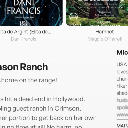
lita de Argint (Elita de...
Hamnet
Dani Francis
Maggie O'Farrell
Mic
imson Ranch
USA 
loves
chanc
home on the range!
hiker
shad
s hit a dead end in Hollywood.
husb
spoil
bling guest ranch in Crimson,
www.
 her portion to get back on her own
MAI 
in no time at all! No harm, no