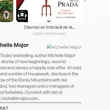
Diavolul se îmbracă de la...
Lauren Weisberger
Fre
helle Major
Today bestselling author Michelle Major
 stories of new beginnings, second
es and always a happily ever after. An avid
 and avoider of housework, she lives in the
ow of the Rocky Mountains with her
and, two teenagers and a menagerie of
ed furbabies. Connect with her at
michellemajor.com.
MULT