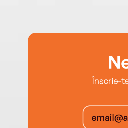
Ne
Înscrie-t