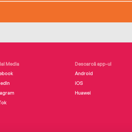
ial Media
Descarcă app-ul
ebook
Android
kedIn
iOS
tagram
Huawei
Tok