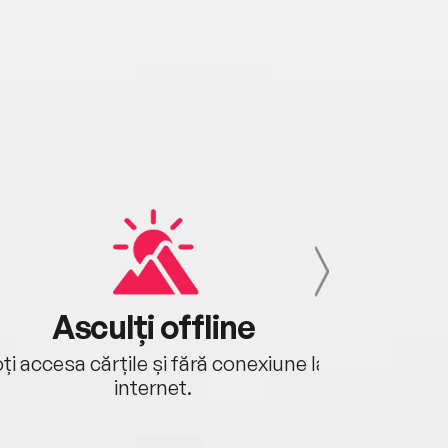
Asculți offline
Aj
ți accesa cărțile și fără conexiune la
Ascultă a
internet.