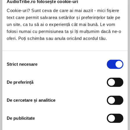
AudioTribe.ro folosește cookie-uri
Cookie-uri? Sunt ceva de care ai mai auzit - mici fișiere
text care permit salvarea setărilor și preferințelor tale pe
Despre
carte
un site, ca tu să ai o experiență cât mai bună. Le vom
folosi numai cu permisiunea ta și îți mulțumim dacă ne-o
In an alternate London in 1923, one girl
oferi. Poți schimba sau anula oricând acordul tău.
accidentally breaks the tenuous truce between
dragons and humans in this sweeping debut
and epic retelling of Bletchley Park steeped in
Selecția
language, class, and forbidden romance.
Strict necesare
consimțământului
MAI MULT
Perfect for teen fans of Fourth Wing and Babel.
În acest moment nu există recenzii
De preferință
pentru această carte
Dragons soar through the skies and protests
erupt on the streets, but Vivien Featherswallow
isn’t worried. She’s going to follow the rules, get
De cercetare și analitice
a summer internship studying dragon
S. F. Williamson
languages, be smart, be sweet, and make sure
De publicitate
her little sister never, ever has to risk growing up
S. F. Williamson is fascinated by the way
Third Class. She just has to free one dragon.
languages are born and was surrounded by them