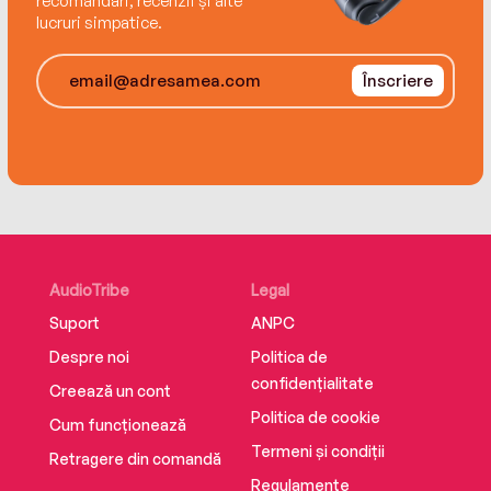
recomandări, recenzii și alte
lucruri simpatice.
Înscriere
AudioTribe
Legal
Suport
ANPC
Despre noi
Politica de
confidențialitate
Creează un cont
Politica de cookie
Cum funcționează
Termeni și condiții
Retragere din comandă
Regulamente