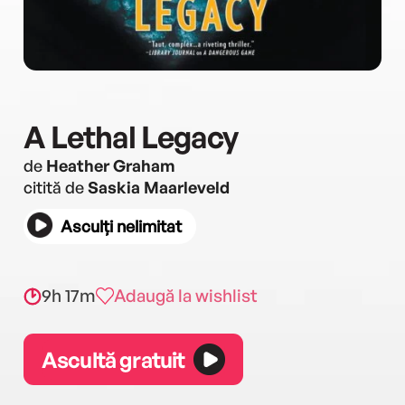
A Lethal Legacy
de
Heather Graham
citită de
Saskia Maarleveld
Asculți nelimitat
9h 17m
Adaugă la wishlist
Ascultă gratuit