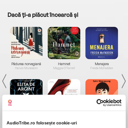
Dacă ți-a plăcut încearcă și
a...
Pădurea norvegiană
Hamnet
Menajera
I
Haruki Murakami
Maggie O'Farrell
Freida McFadden
Elita de Argint (Elita
Diavolul se îmbracă de
Migdală
de...
la...
Dani Francis
Lauren Weisberger
Sohn Won-pyung
AudioTribe.ro folosește cookie-uri