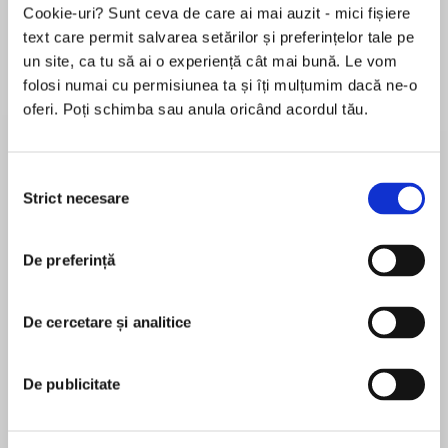
Cookie-uri? Sunt ceva de care ai mai auzit - mici fișiere
text care permit salvarea setărilor și preferințelor tale pe
un site, ca tu să ai o experiență cât mai bună. Le vom
Despre
carte
folosi numai cu permisiunea ta și îți mulțumim dacă ne-o
oferi. Poți schimba sau anula oricând acordul tău.
TREASURE OR TREACHERY?
Douglas Island sits off the coast of New York
Selecția
State, its imposing cliffs warning away visitors.
Strict necesare
consimțământului
Still, Finn Douglas has big plans for his
MAI MULT
inheritance and the rambling manor house that
De preferință
În acest moment nu există recenzii
dominates the landscape. He has a vision to
pentru această carte
turn the island into a resort getaway for
overworked city dwellers. But when the broken
De cercetare și analitice
Heather Graham
body of his business partner is found at the
base of the rocky escarpment, he fears it
New York Times and USA Today bestselling
De publicitate
wasn’t an accident.
author Heather Graham has written more than a
hundred novels. She's a winner of the RWA's
Special Agent Craig Frasier agrees to help his