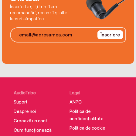
truths they discover…or will their relationship go
Înscrie-te și-ți trimitem
down in history as just another Sad Country
recomandări, recenzii și alte
lucruri simpatice.
Love Song?
Înscriere
AudioTribe
Legal
Suport
ANPC
Despre noi
Politica de
confidențialitate
Creează un cont
Politica de cookie
Cum funcționează