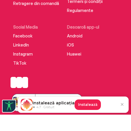
Termeni și condiții
Retragere din comandă
Regulamente
Social Media
Descarcă app-ul
Facebook
Android
LinkedIn
iOS
Instagram
Huawei
TikTok
Instalează aplicația
✕
Instalează
★ 4.7 · Gratuit