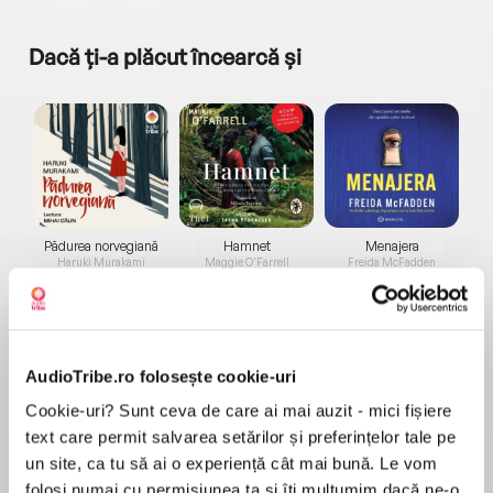
Dacă ți-a plăcut încearcă și
a...
Pădurea norvegiană
Hamnet
Menajera
I
Haruki Murakami
Maggie O'Farrell
Freida McFadden
AudioTribe.ro folosește cookie-uri
Cookie-uri? Sunt ceva de care ai mai auzit - mici fișiere
text care permit salvarea setărilor și preferințelor tale pe
Elita de Argint (Elita
Diavolul se îmbracă de
Migdală
un site, ca tu să ai o experiență cât mai bună. Le vom
de...
la...
Dani Francis
Lauren Weisberger
Sohn Won-pyung
folosi numai cu permisiunea ta și îți mulțumim dacă ne-o