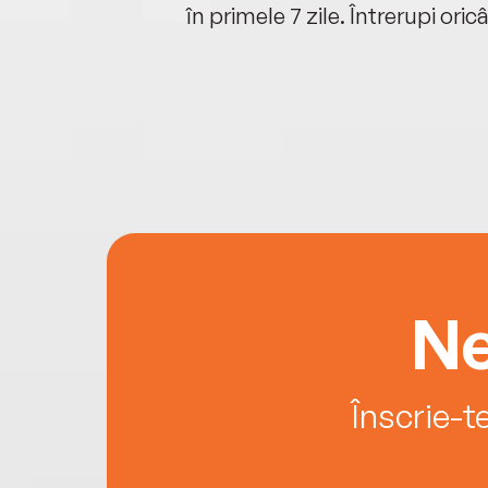
oriunde ești.
în primele 7 zile. Întrerupi oric
Ne
Înscrie-t