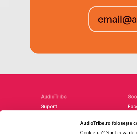
AudioTribe
Soc
Suport
Fac
Despre noi
Lin
AudioTribe.ro folosește c
Creează un cont
Ins
Cookie-uri? Sunt ceva de ca
Cum funcționează
Tik