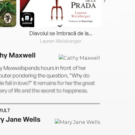
Diavolul se îmbracă de la...
Lauren Weisberger
Fre
hy Maxwell
 Maxwellspends hours in front of her
uter pondering the question, “Why do
e fall in love?” It remains for her the great
ry of life and the secret to happiness.
MULT
y Jane Wells