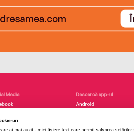
ial Media
Descarcă app-ul
ebook
Android
kedIn
iOS
ookie-uri
tagram
Huawei
re ai mai auzit - mici fișiere text care permit salvarea setărilor 
Tok