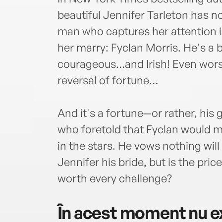
beautiful Jennifer Tarleton has no
man who captures her attention is 
her marry: Fyclan Morris. He's a b
courageous…and Irish! Even worse
reversal of fortune…
And it's a fortune—or rather, his
who foretold that Fyclan would m
in the stars. He vows nothing wil
Jennifer his bride, but is the pric
worth every challenge?
În acest moment nu ex