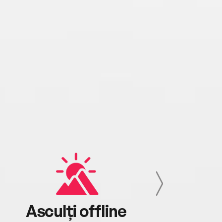
Asculți offline
Aj