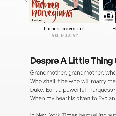
eria...
Pădurea norvegiană
E
ris
Haruki Murakami
Despre
A Little Thing
Grandmother, grandmother, who s
Who shall it be who will marry me
Duke, Earl, a powerful marquess?
When my heart is given to Fycla
In New York Times bestselling au