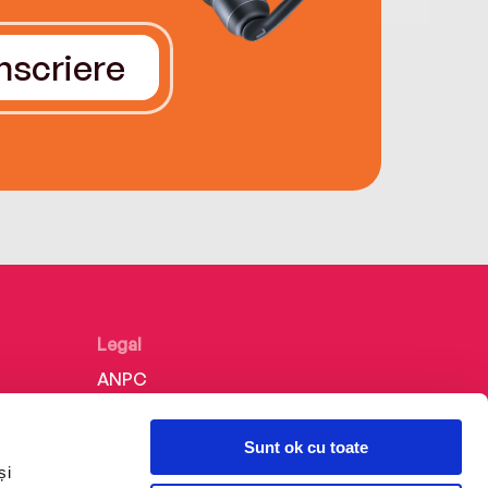
Înscriere
Legal
ANPC
Politica de confidențialitate
Sunt ok cu toate
Politica de cookie
și
Termeni și condiții