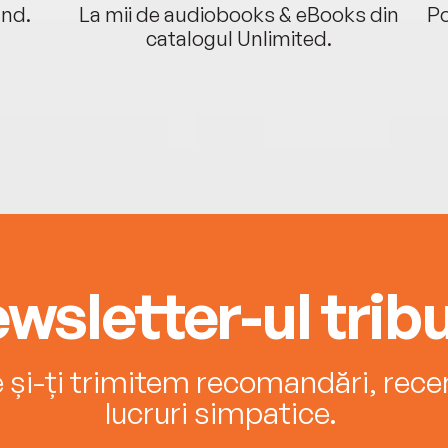
ând.
La mii de audiobooks & eBooks din
Po
catalogul Unlimited.
wsletter-ul tribu
e și-ți trimitem recomandări, recenz
lucruri simpatice.