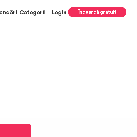
andări
Categorii
Login
Încearcă gratuit