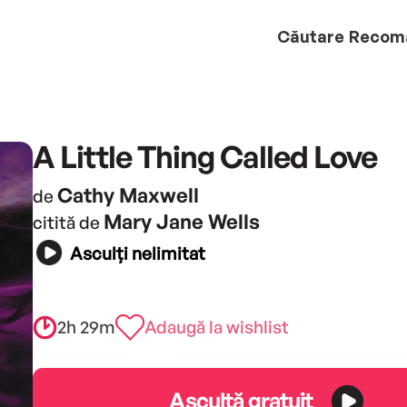
Căutare
Recom
A Little Thing Called Love
Cathy Maxwell
de
Mary Jane Wells
citită de
Asculți nelimitat
2h 29m
Adaugă la wishlist
Ascultă gratuit