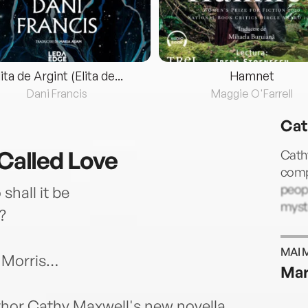
lita de Argint (Elita de...
Hamnet
Dani Francis
Maggie O'Farrell
Cat
 Called Love
Cathy
comp
peopl
hall it be
myste
?
MAI 
n Morris…
Mar
thor Cathy Maxwell's new novella,