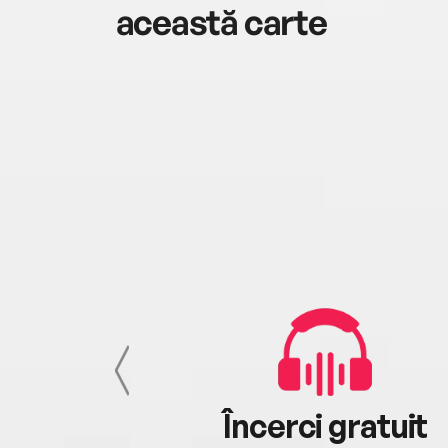
această carte
cu tine
Încerci gratuit