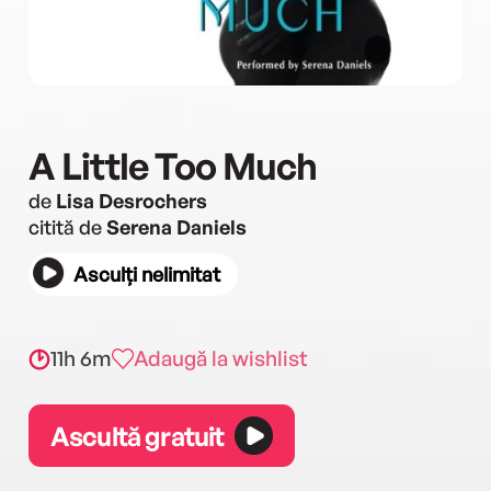
A Little Too Much
de
Lisa Desrochers
citită de
Serena Daniels
Asculți nelimitat
11h 6m
Adaugă la wishlist
Ascultă gratuit