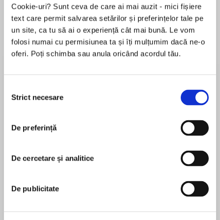
Cookie-uri? Sunt ceva de care ai mai auzit - mici fișiere
text care permit salvarea setărilor și preferințelor tale pe
un site, ca tu să ai o experiență cât mai bună. Le vom
Despre
carte
folosi numai cu permisiunea ta și îți mulțumim dacă ne-o
oferi. Poți schimba sau anula oricând acordul tău.
In the follow-up to Lisa Desrochers' explosive
new adult novel A Little Too Far, Alessandro
Moretti must face the life he escaped and the
Selecția
girl he left behind.
Strict necesare
consimțământului
MAI MULT
Twenty-two-year-old Hilary McIntyre would like
De preferință
În acest moment nu există recenzii
nothing more than to forget her past. As a
pentru această carte
teenager abandoned to the system, she faced
some pretty dark times. But now that's all
De cercetare și analitice
Lisa Desrochers
behind her. Hilary has her life on track, and
there's no way she'll head down that road
Lisa Desrochers is the author of A Little Too Far, A
De publicitate
again.
Little Too Much, and the young adult Personal
Demons trilogy. She lives in Northern California
Until Alessandro Moretti—the one person who