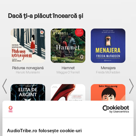
Dacă ți-a plăcut încearcă și
a...
Pădurea norvegiană
Hamnet
Menajera
I
Haruki Murakami
Maggie O'Farrell
Freida McFadden
Elita de Argint (Elita
Diavolul se îmbracă de
Migdală
de...
la...
Dani Francis
Lauren Weisberger
Sohn Won-pyung
AudioTribe.ro folosește cookie-uri