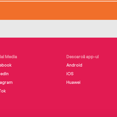
ial Media
Descarcă app-ul
ebook
Android
kedIn
iOS
tagram
Huawei
Tok