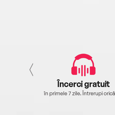
cu tine
Încerci gratuit
oriunde ești.
în primele 7 zile. Întrerupi oric