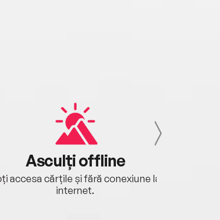
Asculți offline
Aj
ți accesa cărțile și fără conexiune la
Ascultă a
internet.