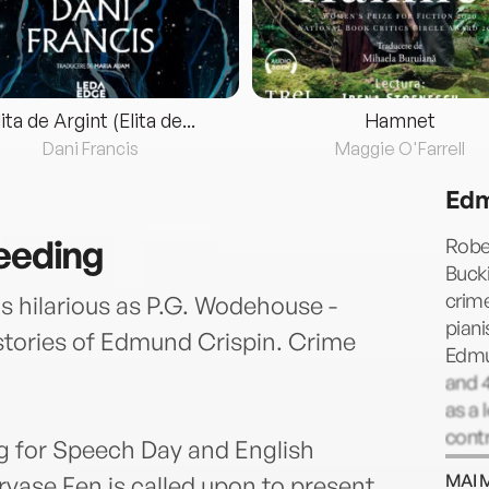
lita de Argint (Elita de...
Hamnet
Dani Francis
Maggie O'Farrell
Edm
leeding
Robe
Bucki
crime
as hilarious as P.G. Wodehouse -
pian
 stories of Edmund Crispin. Crime
Edmun
and 4
as a 
contr
g for Speech Day and English
newsp
MAI 
vase Fen is called upon to present