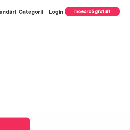
andări
Categorii
Login
Încearcă gratuit