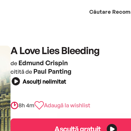
Căutare
Recom
A Love Lies Bleeding
Edmund Crispin
de
Paul Panting
citită de
Asculți nelimitat
8h 4m
Adaugă la wishlist
Ascultă gratuit