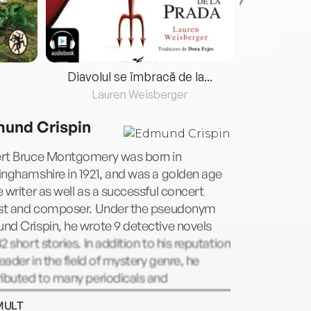
Diavolul se îmbracă de la...
Lauren Weisberger
Fre
und Crispin
rt Bruce Montgomery was born in
nghamshire in 1921, and was a golden age
 writer as well as a successful concert
ist and composer. Under the pseudonym
d Crispin, he wrote 9 detective novels
2 short stories. In addition to his reputation
leader in the field of mystery genre, he
ibuted to many periodicals and
apers and edited sci–fi anthologies. After
MULT