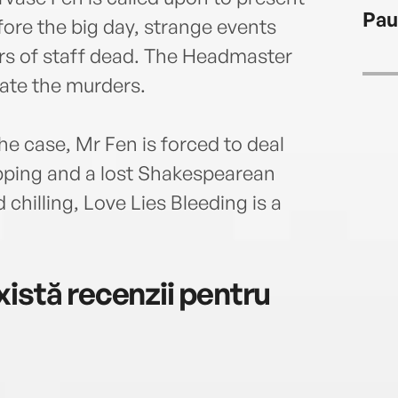
the g
Pau
limel
fore the big day, strange events
rs of staff dead. The Headmaster
gate the murders.
he case, Mr Fen is forced to deal
apping and a lost Shakespearean
 chilling, Love Lies Bleeding is a
istă recenzii pentru