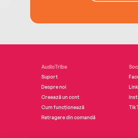
AudioTribe
Soc
Suport
Fac
Despre noi
Lin
Creează un cont
Ins
Cum funcționează
Tik
Retragere din comandă