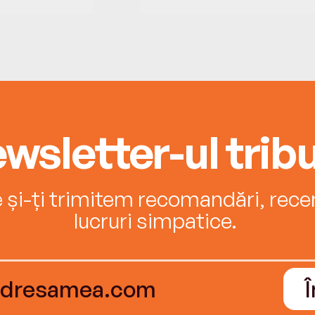
wsletter-ul tribu
e și-ți trimitem recomandări, recenz
lucruri simpatice.