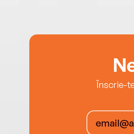
Ne
Înscrie-t