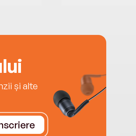
lui
ii și alte
Înscriere