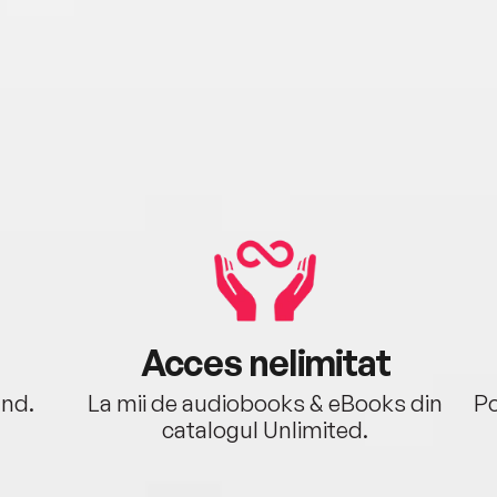
Acces nelimitat
ând.
La mii de audiobooks & eBooks din
Po
catalogul Unlimited.