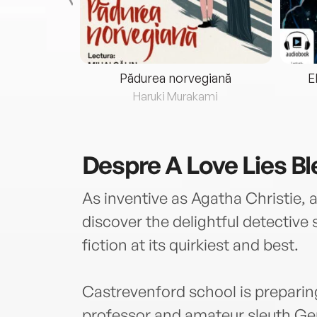
eria...
Pădurea norvegiană
E
ris
Haruki Murakami
Despre
A Love Lies B
As inventive as Agatha Christie, 
discover the delightful detective
fiction at its quirkiest and best.
Castrevenford school is preparin
professor and amateur sleuth Ger