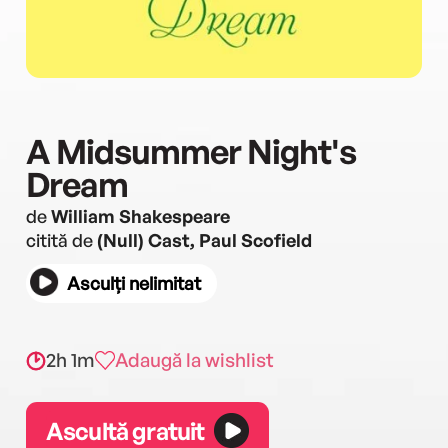
A Midsummer Night's
Dream
de
William Shakespeare
citită de
(Null) Cast, Paul Scofield
Asculți nelimitat
2h 1m
Adaugă la wishlist
Ascultă gratuit