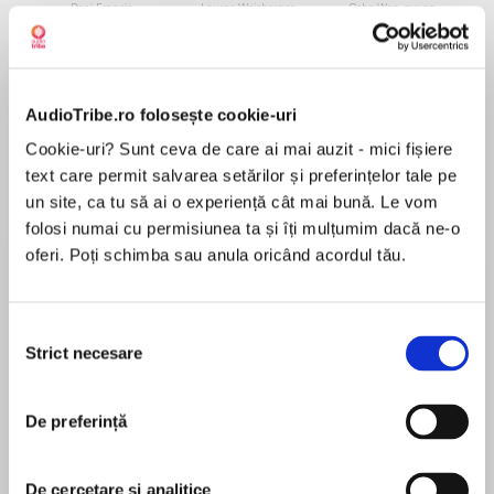
de...
la...
Dani Francis
Lauren Weisberger
Sohn Won-pyung
AudioTribe.ro folosește cookie-uri
Despre
carte
Cookie-uri? Sunt ceva de care ai mai auzit - mici fișiere
"How shall we beguile the lazy time,if not with
text care permit salvarea setărilor și preferințelor tale pe
some delight?"
un site, ca tu să ai o experiență cât mai bună. Le vom
folosi numai cu permisiunea ta și îți mulțumim dacă ne-o
oferi. Poți schimba sau anula oricând acordul tău.
MAI MULT
Features a unique cover illustration by Maurice
În acest moment nu există recenzii
Sendak (Where the WildThings Are), specially
Selecția
Strict necesare
pentru această carte
commissioned for the Shakespeare on
consimțământului
Compact Discseries. An introductory essay by
William Shakespeare
Harvard scholar Harold Bloom accompanies the
De preferință
CD.
William Shakespeare is widely regarded as the
De cercetare și analitice