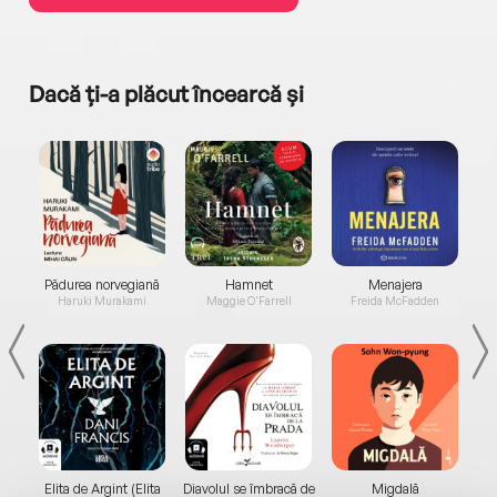
Dacă ți-a plăcut încearcă și
a...
Pădurea norvegiană
Hamnet
Menajera
I
Haruki Murakami
Maggie O'Farrell
Freida McFadden
Elita de Argint (Elita
Diavolul se îmbracă de
Migdală