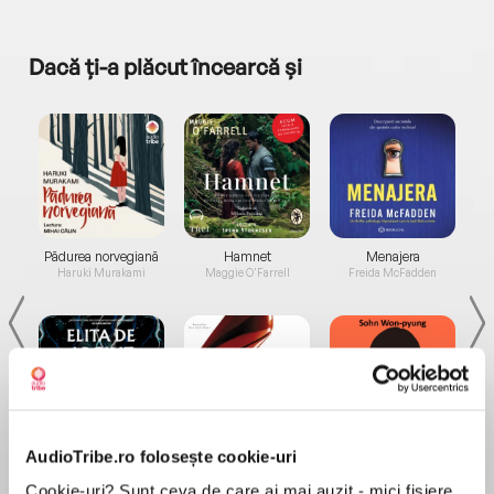
Dacă ți-a plăcut încearcă și
a...
Pădurea norvegiană
Hamnet
Menajera
I
Haruki Murakami
Maggie O'Farrell
Freida McFadden
AudioTribe.ro folosește cookie-uri
Elita de Argint (Elita
Diavolul se îmbracă de
Migdală
de...
la...
Dani Francis
Lauren Weisberger
Sohn Won-pyung
Cookie-uri? Sunt ceva de care ai mai auzit - mici fișiere