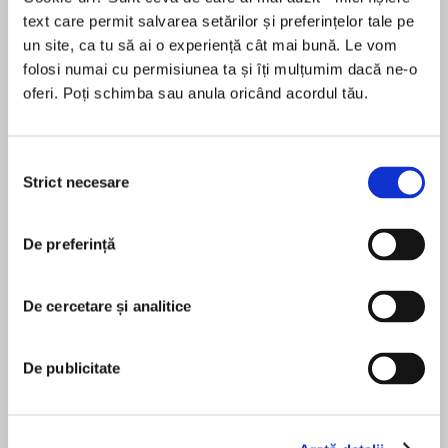
text care permit salvarea setărilor și preferințelor tale pe
un site, ca tu să ai o experiență cât mai bună. Le vom
folosi numai cu permisiunea ta și îți mulțumim dacă ne-o
Despre
carte
oferi. Poți schimba sau anula oricând acordul tău.
The sequel to Withering Tights – winner of the
Roald Dahl Funny Prize 2010 – The second book
Selecția
in the hilarious series from the original Queen of
Strict necesare
consimțământului
Teen. You’ll laugh your tights off . . .
De preferință
MAI MULT
Yaroooo!
În acest moment nu există recenzii
pentru această carte
Tallulah’s triumphant Heathcliff in ‘Wuthering
De cercetare și analitice
Heights’ the comedy musical was enough to
secure her place at Dother Hall Performing Arts
De publicitate
College for another term. She can’t wait to see
Louise Rennison
her pals again, Charlie and the boys from
Woolfe Academy and maybe even bad-boy
Louise Rennison was a journalist, comedian and
Cain…