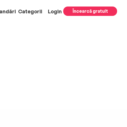
andări
Categorii
Login
Încearcă gratuit