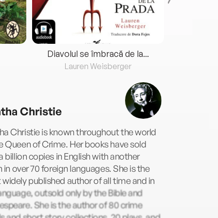
Diavolul se îmbracă de la...
Lauren Weisberger
Fre
tha Christie
a Christie is known throughout the world
he Queen of Crime. Her books have sold
a billion copies in English with another
on in over 70 foreign languages. She is the
widely published author of all time and in
anguage, outsold only by the Bible and
speare. She is the author of 80 crime
s and short story collections, 20 plays, and