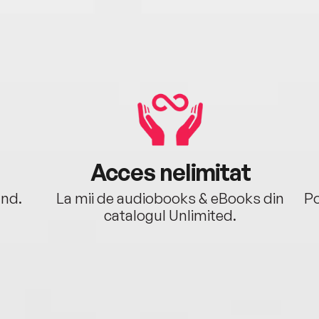
Acces nelimitat
ând.
La mii de audiobooks & eBooks din
Po
catalogul Unlimited.