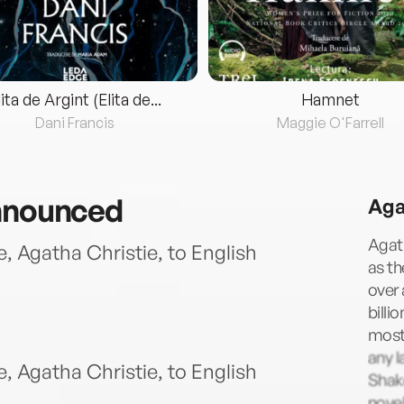
lita de Argint (Elita de...
Hamnet
Dani Francis
Maggie O'Farrell
announced
Aga
Agath
, Agatha Christie, to English
as t
over 
billi
most 
any l
, Agatha Christie, to English
Shake
novel