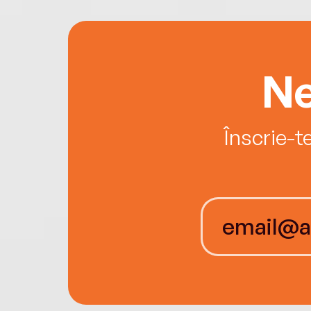
Ne
Înscrie-t