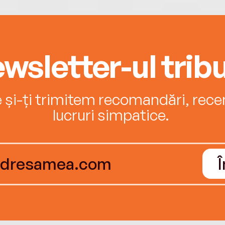
wsletter-ul tribu
e și-ți trimitem recomandări, recenz
lucruri simpatice.