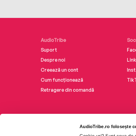
AudioTribe
Soc
Suport
Fac
Despre noi
Lin
Creează un cont
Ins
Cum funcționează
Tik
Retragere din comandă
AudioTribe.ro folosește c
Cookie-uri? Sunt ceva de ca