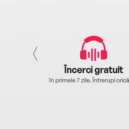
cu tine
Încerci gratuit
oriunde ești.
în primele 7 zile. Întrerupi oric