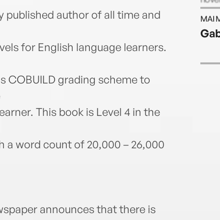
six n
y published author of all time and
MAI 
West
Gab
els for English language learners.
lins COBUILD grading scheme to
e
earner. This book is Level 4 in the
ith a word count of 20,000 – 26,000
wspaper announces that there is