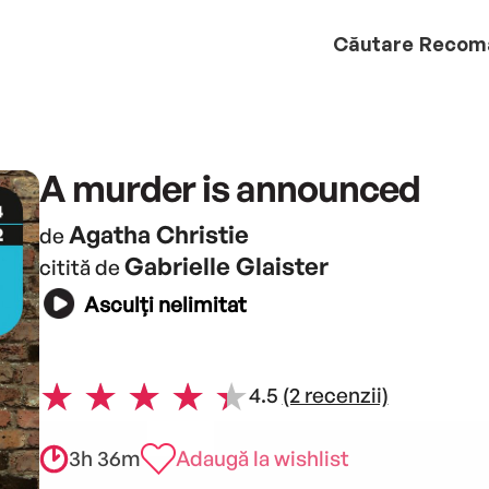
Căutare
Recom
A murder is announced
Agatha Christie
de
Gabrielle Glaister
citită de
Asculți nelimitat
4.5
(2 recenzii)
3h 36m
Adaugă la wishlist