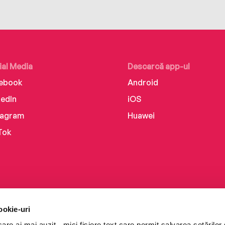
ial Media
Descarcă app-ul
ebook
Android
kedIn
iOS
tagram
Huawei
Tok
ookie-uri
re ai mai auzit - mici fișiere text care permit salvarea setărilor 