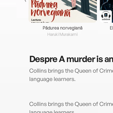
eria...
Pădurea norvegiană
E
ris
Haruki Murakami
Despre
A murder is 
Collins brings the Queen of Crime
language learners.
Collins brings the Queen of Crime
language learners.