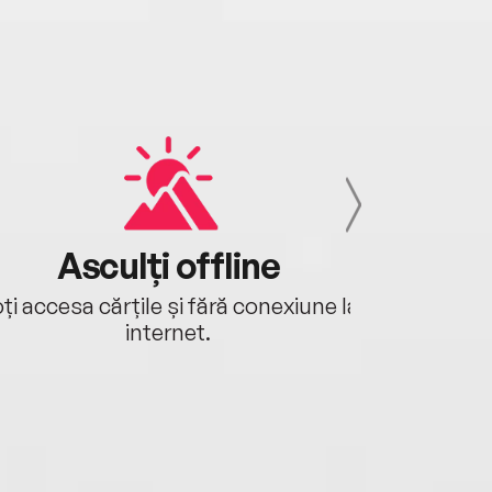
Asculți offline
Aj
ți accesa cărțile și fără conexiune la
Ascultă a
internet.