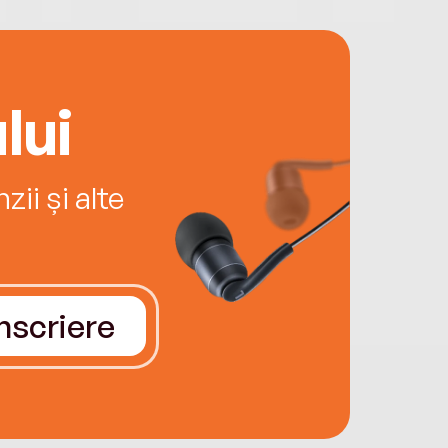
lui
ii și alte
Înscriere