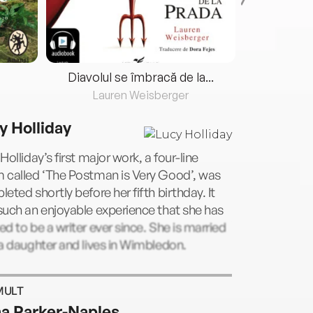
Diavolul se îmbracă de la...
Lauren Weisberger
Fre
y Holliday
Holliday’s first major work, a four-line
 called ‘The Postman is Very Good’, was
eted shortly before her fifth birthday. It
uch an enjoyable experience that she has
d to be a writer ever since. She is married
a daughter and lives in Wimbledon.
MULT
a Parker-Naples