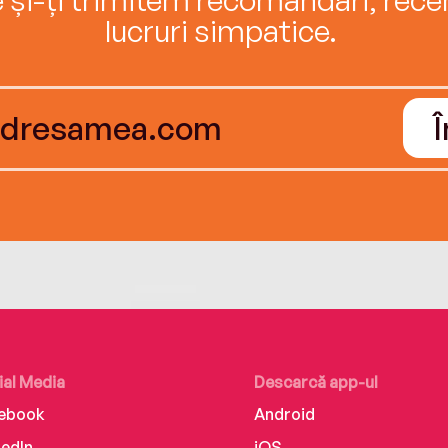
lucruri simpatice.
ial Media
Descarcă app-ul
ebook
Android
kedIn
iOS