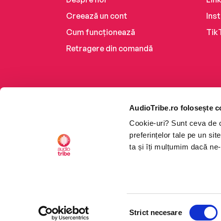
Creează un cont
Ins
Cum funcționează
Tik
Retragere din comandă
AudioTribe.ro folosește c
Cookie-uri? Sunt ceva de ca
preferințelor tale pe un si
ta și îți mulțumim dacă ne-
Platforma de audiobooks ș
Selecția
CTRL+F2
CTRL+F2
©2026 Nemo EPG SRL. Toat
Strict necesare
consimțământului