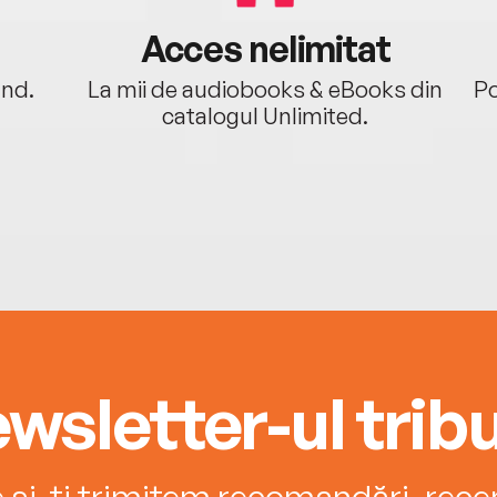
Acces nelimitat
ând.
La mii de audiobooks & eBooks din
Po
catalogul Unlimited.
wsletter-ul tribu
e și-ți trimitem recomandări, recenz