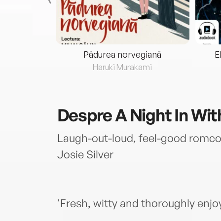
eria...
Pădurea norvegiană
E
ris
Haruki Murakami
Despre
A Night In Wi
Laugh-out-loud, feel-good romco
Josie Silver
'Fresh, witty and thoroughly enjo