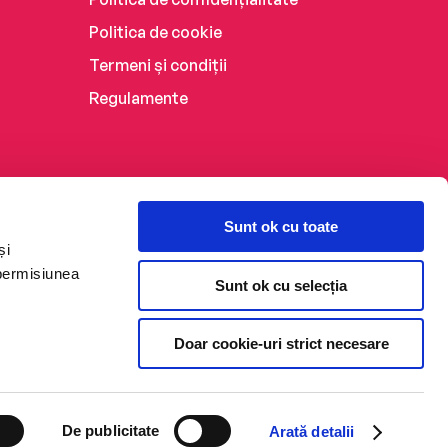
Politica de cookie
Termeni și condiții
Regulamente
Sunt ok cu toate
și
 permisiunea
Sunt ok cu selecția
Doar cookie-uri strict necesare
De publicitate
Arată detalii