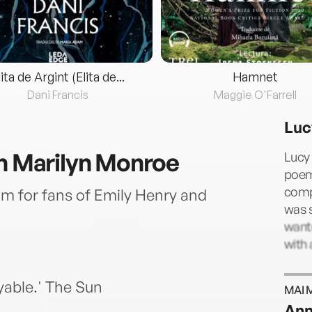
lita de Argint (Elita de...
Hamnet
Dani Francis
Maggie O'Farrell
Luc
th Marilyn Monroe
Lucy 
poem
compl
m for fans of Emily Henry and
was s
wante
with 
yable.' The Sun
MAI 
Ann