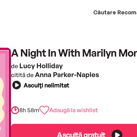
Căutare
Recom
A Night In With Marilyn Mo
Lucy Holliday
de
Anna Parker-Naples
citită de
Asculți nelimitat
8h 58m
Adaugă la wishlist
Ascultă gratuit