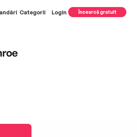
andări
Categorii
Login
Încearcă gratuit
nroe