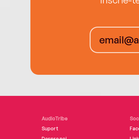
AudioTribe
Soc
Suport
Fac
Despre noi
Lin