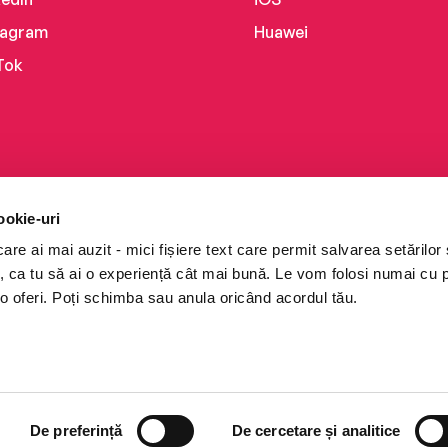
tagram
Huawei
Tok
ookie-uri
re ai mai auzit - mici fișiere text care permit salvarea setărilor 
te, ca tu să ai o experiență cât mai bună. Le vom folosi numai cu
o oferi. Poți schimba sau anula oricând acordul tău.
i books a Cărturești.
e drepturile rezervate.
De preferință
De cercetare și analitice