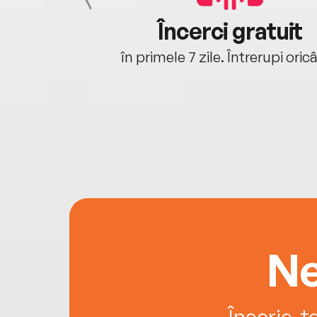
cu tine
Încerci gratuit
oriunde ești.
în primele 7 zile. Întrerupi oric
Ne
Înscrie-t