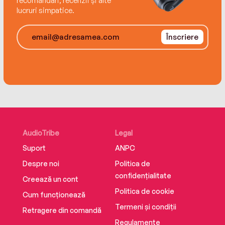
recomandări, recenzii și alte
lucruri simpatice.
Înscriere
AudioTribe
Legal
Suport
ANPC
Despre noi
Politica de
confidențialitate
Creează un cont
Politica de cookie
Cum funcționează
Termeni și condiții
Retragere din comandă
Regulamente