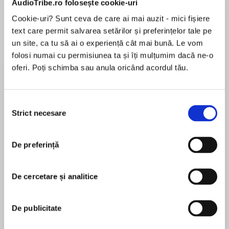
AudioTribe.ro folosește cookie-uri
Cookie-uri? Sunt ceva de care ai mai auzit - mici fișiere
text care permit salvarea setărilor și preferințelor tale pe
Despre
carte
un site, ca tu să ai o experiență cât mai bună. Le vom
folosi numai cu permisiunea ta și îți mulțumim dacă ne-o
Every prince has his secrets. And she’s
oferi. Poți schimba sau anula oricând acordul tău.
determined to unravel his…
Every young man in London’s ton is vying for
Selecția
Lady Caroline Hawke’s hand—except one.
Strict necesare
consimțământului
MAI MULT
Handsome roué Prince Leopold of Alucia can’t
În acest moment nu există recenzii
quite remember Caroline’s name, and the insult
De preferință
pentru această carte
is not to be tolerated. So Caroline does what
any clever, resourceful lady of means would do
to make sure Leo never again forgets: sees that
De cercetare și analitice
scandalous morsels about his reputation are
Julia London
printed in a ladies’ gossip gazette…all while
De publicitate
secretly setting her cap for the rakish royal.
Julia London is a New York Times and USA Today
bestselling author of over fifty novels of historical