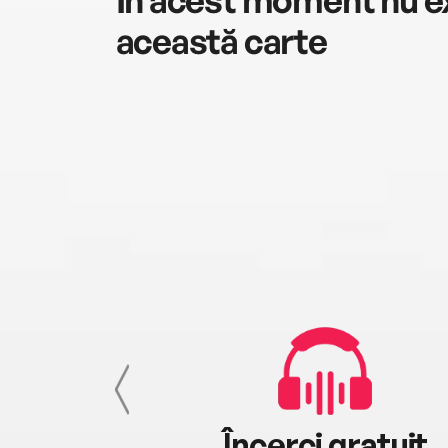
această carte
cu tine
Încerci gratuit