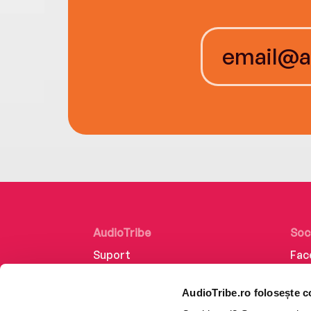
AudioTribe
Soc
Suport
Fac
Despre noi
Lin
AudioTribe.ro folosește c
Creează un cont
Ins