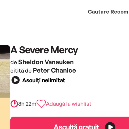
Căutare
Recom
A Severe Mercy
Sheldon Vanauken
de
Peter Chanice
citită de
Asculți nelimitat
8h 22m
Adaugă la wishlist
Ascultă gratuit