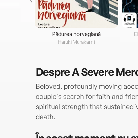
eria...
Pădurea norvegiană
E
ris
Haruki Murakami
Despre
A Severe Mer
Beloved, profoundly moving accou
couple's search for faith and frie
spiritual strength that sustained
death.
În acest moment nu ex