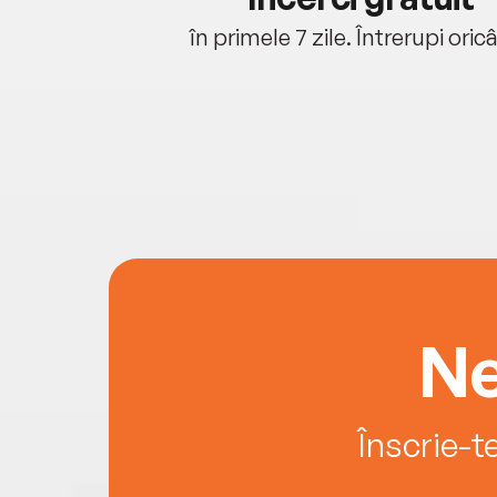
oriunde ești.
în primele 7 zile. Întrerupi oric
Ne
Înscrie-t