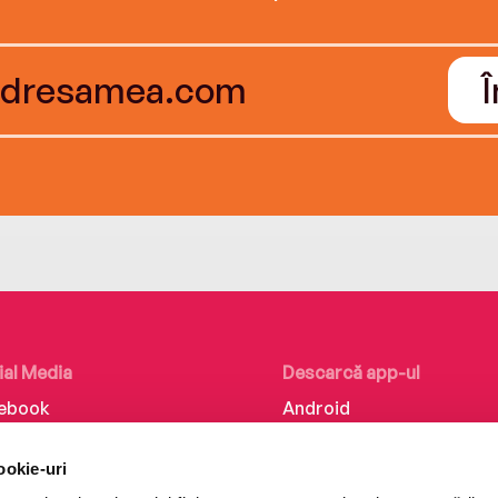
ial Media
Descarcă app-ul
ebook
Android
kedIn
iOS
ookie-uri
tagram
Huawei