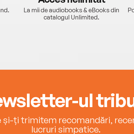
ând.
La mii de audiobooks & eBooks din
Po
catalogul Unlimited.
wsletter-ul tribu
e și-ți trimitem recomandări, recenz
lucruri simpatice.