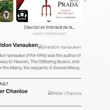
Diavolul se îmbracă de la...
Lauren Weisberger
Fre
ldon Vanauken
on Vanauken (1914-1996) was the author of
ay to Heaven, The Glittering Illusion, and
 the Mercy, the sequel to A Severe Mercy.
MULT
er Chanice