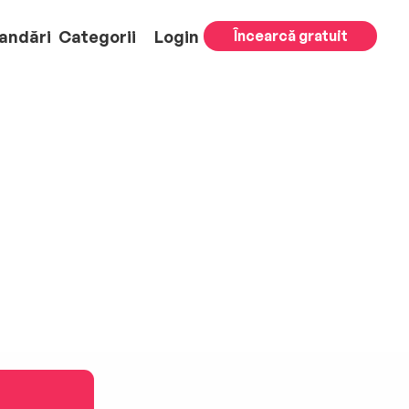
andări
Categorii
Login
Încearcă gratuit