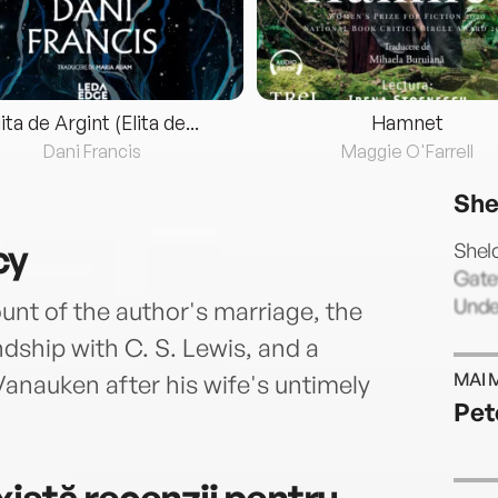
lita de Argint (Elita de...
Hamnet
Dani Francis
Maggie O'Farrell
She
cy
Sheld
Gatew
Under
nt of the author's marriage, the
ndship with C. S. Lewis, and a
MAI 
 Vanauken after his wife's untimely
Pet
istă recenzii pentru