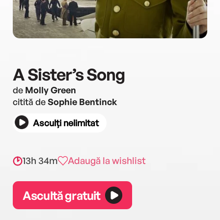
A Sister’s Song
de
Molly Green
citită de
Sophie Bentinck
Asculți nelimitat
13h 34m
Adaugă la wishlist
Ascultă gratuit