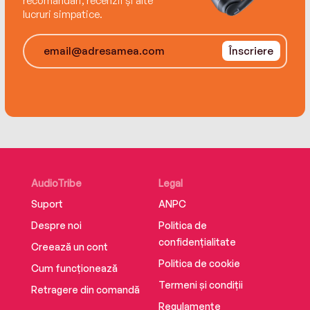
recomandări, recenzii și alte
lucruri simpatice.
Înscriere
AudioTribe
Legal
Suport
ANPC
Despre noi
Politica de
confidențialitate
Creează un cont
Politica de cookie
Cum funcționează
Termeni și condiții
Retragere din comandă
Regulamente