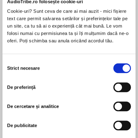
AudioTribe.ro folosește cookie-uri
Cookie-uri? Sunt ceva de care ai mai auzit - mici fișiere
text care permit salvarea setărilor și preferințelor tale pe
Despre
carte
un site, ca tu să ai o experiență cât mai bună. Le vom
folosi numai cu permisiunea ta și îți mulțumim dacă ne-o
⭐ Don’t miss the new uplifting historical saga
oferi. Poți schimba sau anula oricând acordul tău.
series from Molly Green, set at famous
Bletchley Park: Wartime at Bletchley Park –
available to pre-order now! ⭐ Her duty is to
Selecția
Strict necesare
consimțământului
keep smiling through…
MAI MULT
În acest moment nu există recenzii
When World War II breaks out, Suzanne’s dream
De preferință
pentru această carte
of attending the Royal Academy of Music
crumbles.
De cercetare și analitice
Determined to do her bit, she joins a swing band
Molly Green
that entertains troops in some of the worst-hit
De publicitate
MOLLY GREEN has travelled the world, unpacking
cities of Europe.
her suitcase in a score of different countries which