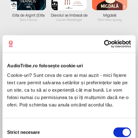
Elita de Argint (Elita
Diavolul se îmbracă de
Migdală
de...
la...
Dani Francis
Lauren Weisberger
Sohn Won-pyung
Despre
carte
Prepare for the jaw-dropping finale of Sabaa
AudioTribe.ro folosește cookie-uri
Tahir's belovedNew York Timesbestselling An
Cookie-uri? Sunt ceva de care ai mai auzit - mici fișiere
Ember in the Ashes fantasy series, and
text care permit salvarea setărilor și preferințelor tale pe
discover: Who will survive the storm?
un site, ca tu să ai o experiență cât mai bună. Le vom
folosi numai cu permisiunea ta și îți mulțumim dacă ne-o
MAI MULT
Picking up just a few months afterA Reaper at
oferi. Poți schimba sau anula oricând acordul tău.
În acest moment nu există recenzii
the Gatesleft off…
pentru această carte
The long-imprisoned jinn are on the attack,
Selecția
Sabaa Tahir
wreaking bloody havoc in villages and cities
Strict necesare
consimțământului