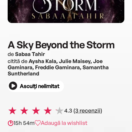
A Sky Beyond the Storm
de
Sabaa Tahir
citită de
Aysha Kala, Julie Maisey, Joe
Gaminara, Freddie Gaminara, Samantha
Suntherland
Asculți nelimitat
4.3
(3 recenzii)
15h 54m
Adaugă la wishlist