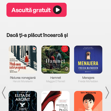
Ascultă gratuit
Dacă ți-a plăcut încearcă și
a...
Pădurea norvegiană
Hamnet
Menajera
I
Haruki Murakami
Maggie O'Farrell
Freida McFadden