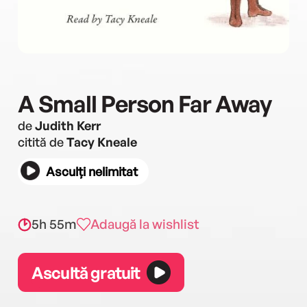
A Small Person Far Away
de
Judith Kerr
citită de
Tacy Kneale
Asculți nelimitat
5h 55m
Adaugă la wishlist
Ascultă gratuit