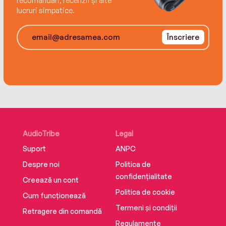
recomandări, recenzii și alte
lucruri simpatice.
Înscriere
AudioTribe
Legal
Suport
ANPC
Despre noi
Politica de
confidențialitate
Creează un cont
Politica de cookie
Cum funcționează
Termeni și condiții
Retragere din comandă
Regulamente