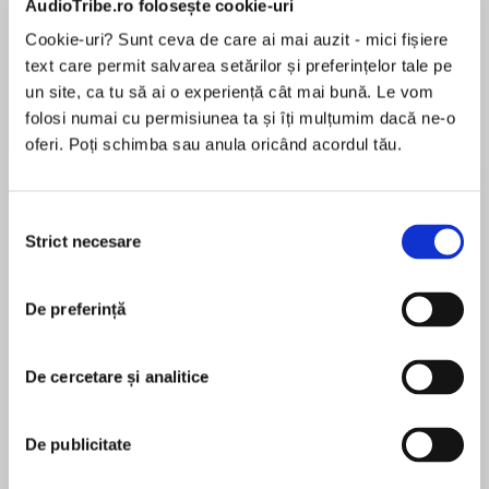
AudioTribe.ro folosește cookie-uri
Cookie-uri? Sunt ceva de care ai mai auzit - mici fișiere
text care permit salvarea setărilor și preferințelor tale pe
Despre
carte
un site, ca tu să ai o experiență cât mai bună. Le vom
folosi numai cu permisiunea ta și îți mulțumim dacă ne-o
Partly autobiographical, this is the third title in
oferi. Poți schimba sau anula oricând acordul tău.
Judith Kerr’s internationally acclaimed trilogy of
books following the life of Anna through war-
torn Germany, to London during the Blitz and
Selecția
her return to Berlin to discover the past…
Strict necesare
consimțământului
MAI MULT
În acest moment nu există recenzii
De preferință
pentru această carte
Berlin is where Anna lived before Hitler, when
she was still a German child; before she spoke a
word of English, before her family had all
De cercetare și analitice
become refugees. Long before her happy new
Judith Kerr
existence in London. But Mama is there,
De publicitate
dangerously ill. Anna is forced to go back, to
Judith Kerr was born in Berlin, but left Germany
deal with questions of life and death, to face old
with her family in 1933 to escape the rising Nazi