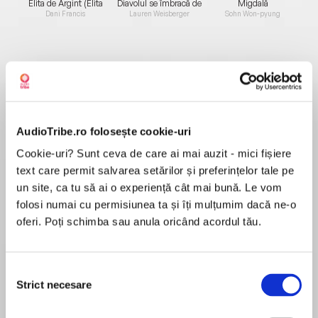
Elita de Argint (Elita
Diavolul se îmbracă de
Migdală
de...
la...
Dani Francis
Lauren Weisberger
Sohn Won-pyung
Despre
carte
The incendiary untold story of Ireland’s
AudioTribe.ro folosește cookie-uri
response to the most significant public health
emergency of the past century, woven from a
Cookie-uri? Sunt ceva de care ai mai auzit - mici fișiere
wealth of original research and dozens of
text care permit salvarea setărilor și preferințelor tale pe
interviews with ministers, politicians, public
un site, ca tu să ai o experiență cât mai bună. Le vom
MAI MULT
health experts, essential workers, and ordinary
folosi numai cu permisiunea ta și îți mulțumim dacă ne-o
În acest moment nu există recenzii
people on whom the crisis exacted a personal
oferi. Poți schimba sau anula oricând acordul tău.
pentru această carte
toll.
Richard Chambers
Selecția
Ranging from the halls of Government Buildings,
Strict necesare
consimțământului
where a new Cabinet riven by personal
As the News Correspondent with Virgin Media
acrimony found itself beset by a series of
News, Richard Chambers is one of Ireland’s most