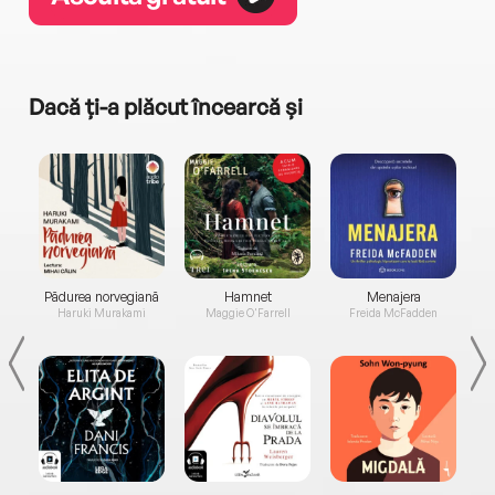
Dacă ți-a plăcut încearcă și
a...
Pădurea norvegiană
Hamnet
Menajera
I
Haruki Murakami
Maggie O'Farrell
Freida McFadden