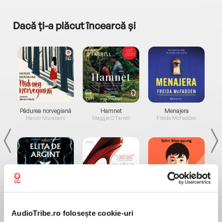
Dacă ți-a plăcut încearcă și
a...
Pădurea norvegiană
Hamnet
Menajera
I
Haruki Murakami
Maggie O'Farrell
Freida McFadden
Elita de Argint (Elita
Diavolul se îmbracă de
Migdală
de...
la...
Dani Francis
Lauren Weisberger
Sohn Won-pyung
AudioTribe.ro folosește cookie-uri