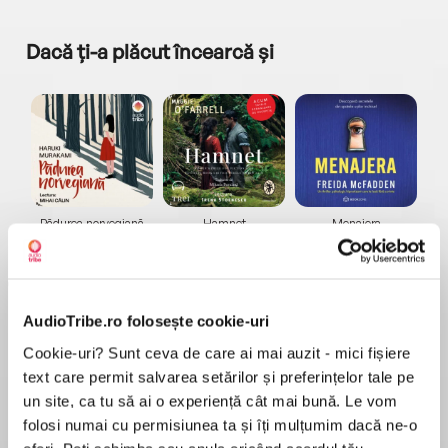
Dacă ți-a plăcut încearcă și
a...
Pădurea norvegiană
Hamnet
Menajera
I
Haruki Murakami
Maggie O'Farrell
Freida McFadden
AudioTribe.ro folosește cookie-uri
Cookie-uri? Sunt ceva de care ai mai auzit - mici fișiere
text care permit salvarea setărilor și preferințelor tale pe
un site, ca tu să ai o experiență cât mai bună. Le vom
Elita de Argint (Elita
Diavolul se îmbracă de
Migdală
de...
la...
Dani Francis
Lauren Weisberger
Sohn Won-pyung
folosi numai cu permisiunea ta și îți mulțumim dacă ne-o