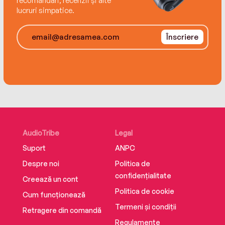
recomandări, recenzii și alte
lucruri simpatice.
Înscriere
AudioTribe
Legal
Suport
ANPC
Despre noi
Politica de
confidențialitate
Creează un cont
Politica de cookie
Cum funcționează
Termeni și condiții
Retragere din comandă
Regulamente