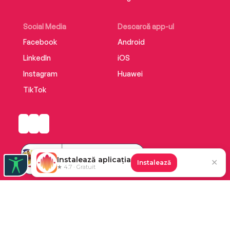
Social Media
Descarcă app-ul
Facebook
Android
LinkedIn
iOS
Instagram
Huawei
TikTok
Instalează aplicația
✕
Instalează
★ 4.7 · Gratuit