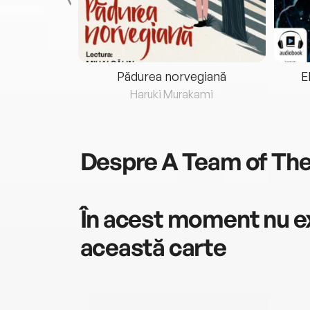
eria...
Pădurea norvegiană
E
ris
Haruki Murakami
Despre
A Team of Th
În acest moment nu ex
această carte