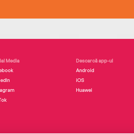
ial Media
Descarcă app-ul
ebook
Android
kedIn
iOS
tagram
Huawei
Tok