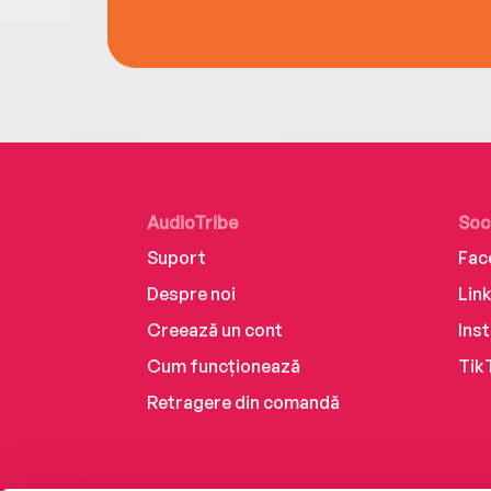
AudioTribe
Soc
Suport
Fac
Despre noi
Lin
Creează un cont
Ins
Cum funcționează
Tik
Retragere din comandă