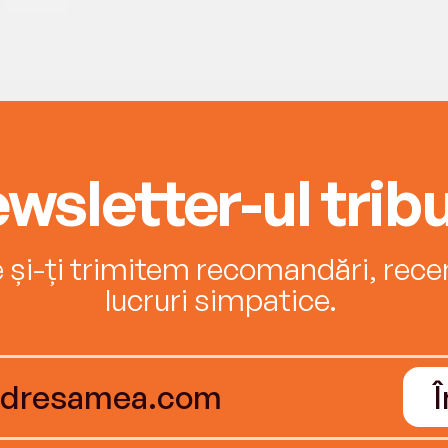
wsletter-ul tribu
e și-ți trimitem recomandări, recenz
lucruri simpatice.