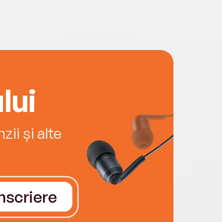
lui
ii și alte
Înscriere