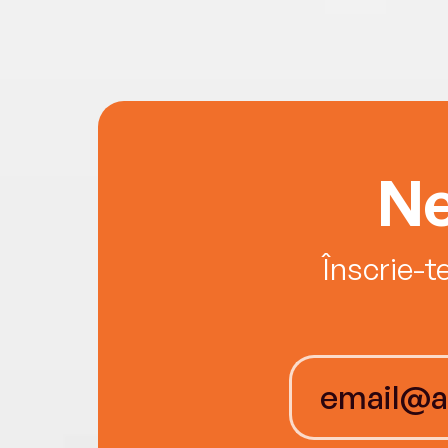
Ne
Înscrie-t