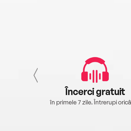
cu tine
Încerci gratuit
oriunde ești.
în primele 7 zile. Întrerupi oric