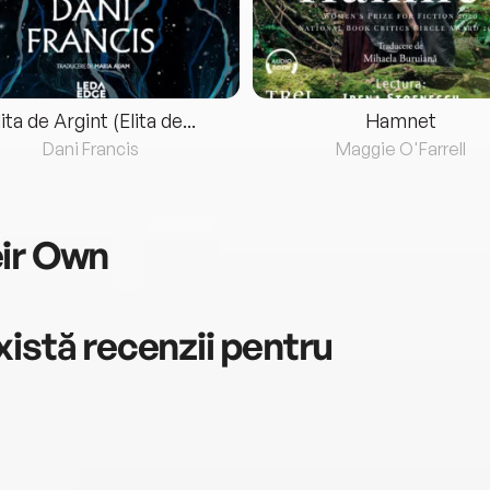
lita de Argint (Elita de...
Hamnet
Dani Francis
Maggie O'Farrell
eir Own
istă recenzii pentru