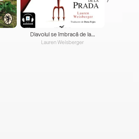
Diavolul se îmbracă de la...
Lauren Weisberger
Fre