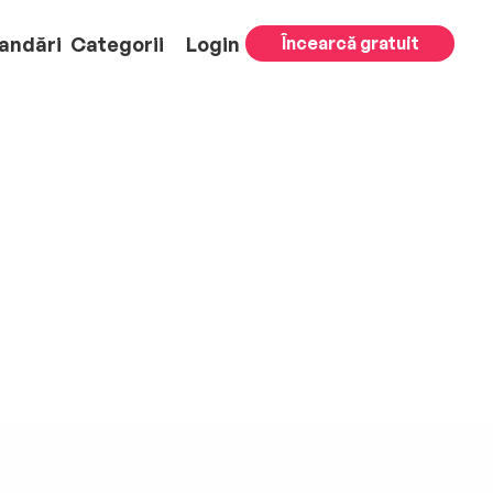
andări
Categorii
Login
Încearcă gratuit