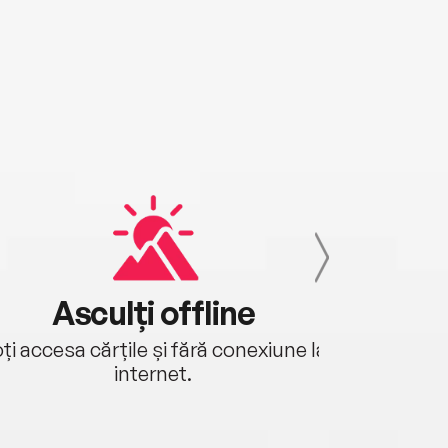
Asculți offline
Aj
ți accesa cărțile și fără conexiune la
Ascultă a
internet.