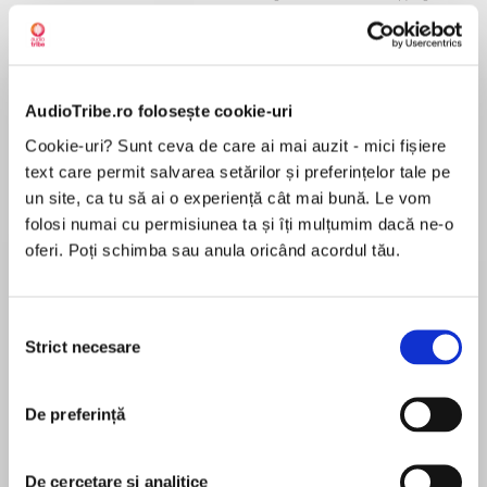
AudioTribe.ro folosește cookie-uri
Despre
carte
Cookie-uri? Sunt ceva de care ai mai auzit - mici fișiere
#1 New York Times bestselling author of The
text care permit salvarea setărilor și preferințelor tale pe
Selection series Kiera Cass is back with her
un site, ca tu să ai o experiență cât mai bună. Le vom
most epic novel yet – a sweeping enemies-to-
folosi numai cu permisiunea ta și îți mulțumim dacă ne-o
lovers standalone romance.
oferi. Poți schimba sau anula oricând acordul tău.
MAI MULT
În acest moment nu există recenzii
Selecția
pentru această carte
Strict necesare
consimțământului
‘Love has a sound. It sounds like a thousand
De preferință
heartbeats happening at the same time.’
Kiera Cass
Kiera Cass graduated from Radford University
De cercetare și analitice