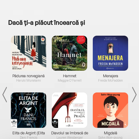
Dacă ți-a plăcut încearcă și
a...
Pădurea norvegiană
Hamnet
Menajera
I
Haruki Murakami
Maggie O'Farrell
Freida McFadden
Elita de Argint (Elita
Diavolul se îmbracă de
Migdală
de...
la...
Dani Francis
Lauren Weisberger
Sohn Won-pyung