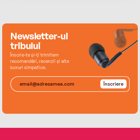
waited her whole life to find out what love truly
feels like—but could it be that she’s found love
with someone she can never have?
Newsletter-ul
tribului
Înscrie-te și-ți trimitem
recomandări, recenzii și alte
lucruri simpatice.
Înscriere