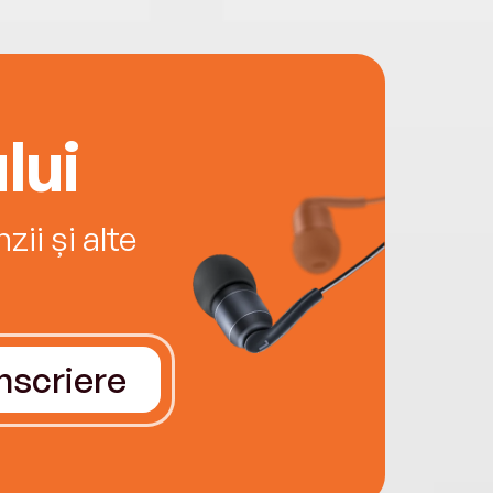
lui
ii și alte
Înscriere