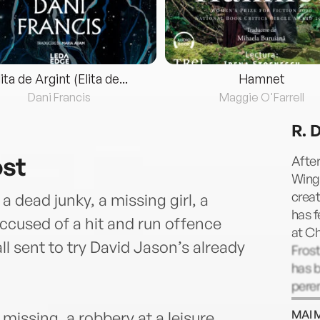
lita de Argint (Elita de...
Hamnet
Dani Francis
Maggie O'Farrell
R. 
ost
After
Wingf
creat
 dead junky, a missing girl, a
has f
accused of a hit and run offence
at Ch
all sent to try David Jason’s already
Frost
has b
peren
David
MAI 
 missing, a robbery at a leisure