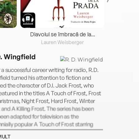
Diavolul se îmbracă de la...
Lauren Weisberger
Fre
D. Wingfield
 a successful career writing for radio, R.D.
ield turned his attention to fiction and
ed the character of D.I. Jack Frost, who
eatured in the titles A Touch of Frost, Frost
ristmas, Night Frost, Hard Frost, Winter
 and A Killing Frost. The series has been
een adapted for television as the
nially popular A Touch of Frost starring
 Jason. R.D. Wingfield died in 2007.
MULT