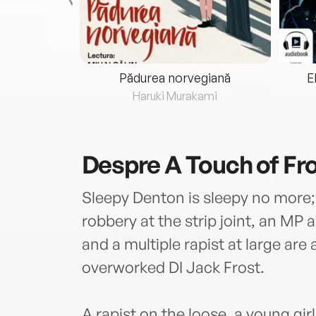
eria...
Pădurea norvegiană
E
ris
Haruki Murakami
Despre
A Touch of Fr
Sleepy Denton is sleepy no more; a
robbery at the strip joint, an MP 
and a multiple rapist at large are 
overworked DI Jack Frost.
A rapist on the loose, a young girl