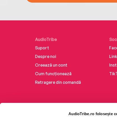
AudioTribe
Soc
Suport
Fac
Despre noi
Lin
Creează un cont
Ins
Cum funcționează
Tik
Retragere din comandă
AudioTribe.ro folosește c