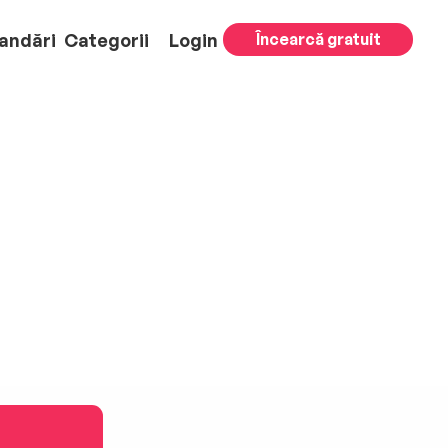
andări
Categorii
Login
Încearcă gratuit