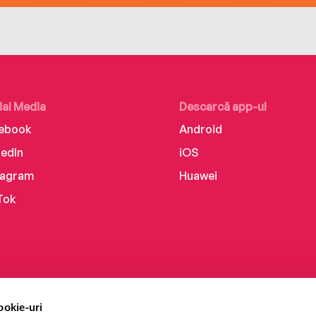
ial Media
Descarcă app-ul
ebook
Android
kedIn
iOS
tagram
Huawei
Tok
ookie-uri