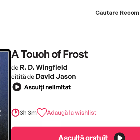
Căutare
Recom
A Touch of Frost
R. D. Wingfield
de
David Jason
citită de
Asculți nelimitat
3h 3m
Adaugă la wishlist
Ascultă gratuit