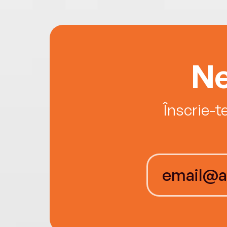
Ne
Înscrie-t