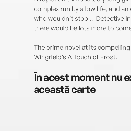
complex run by a low life, and a
who wouldn’t stop … Detective In
there would be lots more to com
The crime novel at its compelling
Wingrield’s A Touch of Frost.
În acest moment nu ex
această carte