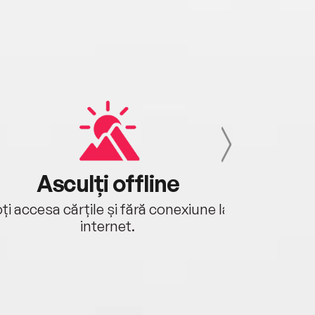
Asculți offline
Aj
ți accesa cărțile și fără conexiune la
Ascultă a
internet.