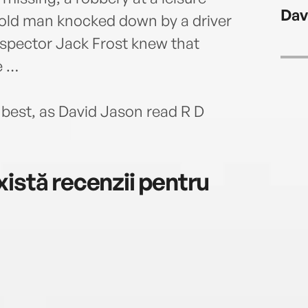
Dav
n old man knocked down by a driver
spector Jack Frost knew that
e …
 best, as David Jason read R D
istă recenzii pentru