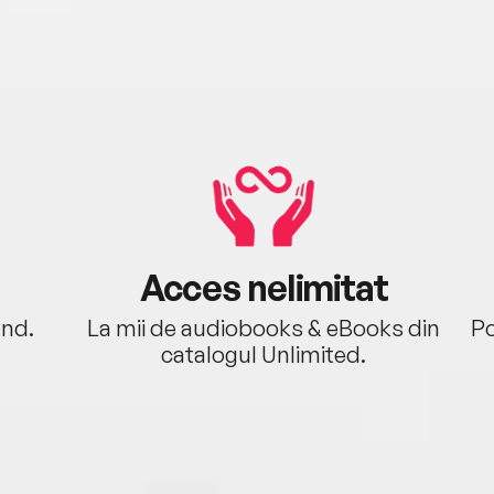
Acces nelimitat
ând.
La mii de audiobooks & eBooks din
Po
catalogul Unlimited.