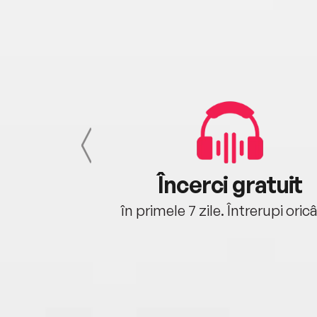
cu tine
Încerci gratuit
oriunde ești.
în primele 7 zile. Întrerupi oric