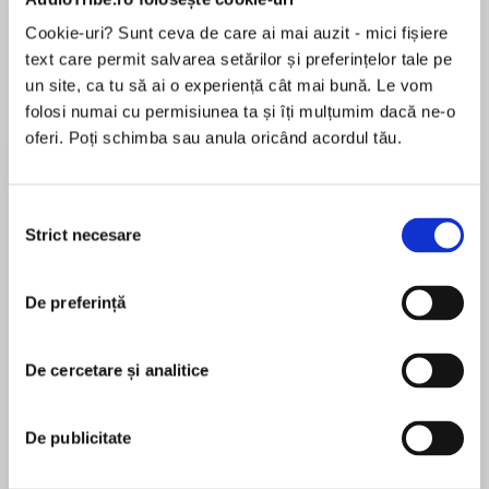
de...
la...
Dani Francis
Lauren Weisberger
Sohn Won-pyung
Cookie-uri? Sunt ceva de care ai mai auzit - mici fișiere
text care permit salvarea setărilor și preferințelor tale pe
un site, ca tu să ai o experiență cât mai bună. Le vom
folosi numai cu permisiunea ta și îți mulțumim dacă ne-o
Despre
carte
oferi. Poți schimba sau anula oricând acordul tău.
The heart-rending and inspiring novel from the
critically acclaimed author of NOT IF I SEE YOU
Selecția
FIRST.
Strict necesare
consimțământului
MAI MULT
How can you have a future if you can’t accept
De preferință
În acest moment nu există recenzii
your past?
pentru această carte
De cercetare și analitice
Eric Lindstrom
Mel Hannigan doesn’t have it easy. Mourning
the death of her firework of a brother, facing the
De publicitate
Eric Lindstrom is a BAFTA and WGA-nominated
loss of three friendships that used to mean
veteran of the interactive entertainment industry.
everything to her and struggling to deal with a