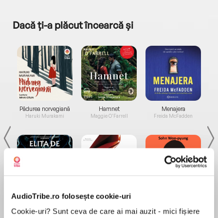
Dacă ți-a plăcut încearcă și
a...
Pădurea norvegiană
Hamnet
Menajera
I
Haruki Murakami
Maggie O'Farrell
Freida McFadden
AudioTribe.ro folosește cookie-uri
Elita de Argint (Elita
Diavolul se îmbracă de
Migdală
de...
la...
Dani Francis
Lauren Weisberger
Sohn Won-pyung
Cookie-uri? Sunt ceva de care ai mai auzit - mici fișiere