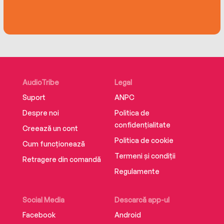
Racine thriller series! Readers love Sophie
Racine!
‘Literally took my breath away*****’ Netgalley
reviewer
‘An absolute must-read powerhouse smash-hit!
AudioTribe
Legal
*****’ Netgalley reviewer
Suport
ANPC
Despre noi
Politica de
‘I stayed up all night reading it! *****’ Netgalley
confidențialitate
reviewer
Creează un cont
Politica de cookie
Cum funcționează
‘Wow, this was a cracker of a read! *****’
Termeni și condiții
Retragere din comandă
Netgalley reviewer
Regulamente
Social Media
Descarcă app-ul
Facebook
Android