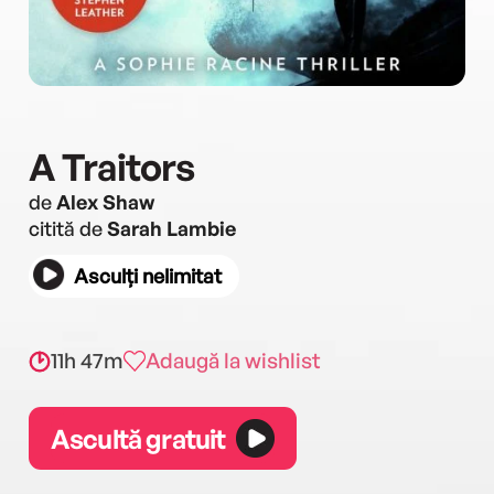
A Traitors
de
Alex Shaw
citită de
Sarah Lambie
Asculți nelimitat
11h 47m
Adaugă la wishlist
Ascultă gratuit