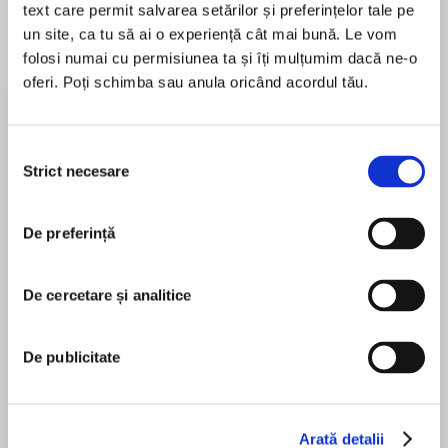
text care permit salvarea setărilor și preferințelor tale pe
un site, ca tu să ai o experiență cât mai bună. Le vom
folosi numai cu permisiunea ta și îți mulțumim dacă ne-o
oferi. Poți schimba sau anula oricând acordul tău.
Despre
carte
The start of a gripping new crime thriller series
introducing Intelligence officer Sophie Racine
Selecția
and featuring ex-SAS officer Aidan Snow!
Strict necesare
consimțământului
‘Alex Shaw is one of the best thriller writers
De preferință
MAI MULT
around!’ Stephen Leather
În acest moment nu există recenzii
pentru această carte
A TRAITOR WHO CAN’T BE CAUGHT
De cercetare și analitice
French Intelligence officer Sophie Racine is
tasked with travelling into the heart of a
De publicitate
warzone in Ukraine. Her mission is to
Alex Shaw
assassinate a Russian spy who took the French
secret service apart piece by piece and gave
their secrets to the Kremlin.
Arată detalii