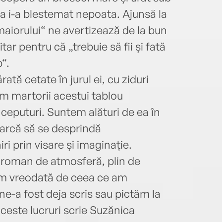
a i-a blestemat nepoata. Ajunsă la
maiorului“ ne avertizează de la bun
itar pentru că „trebuie să fii și fată
“.
ată cetate în jurul ei, cu ziduri
em martorii acestui tablou
 începuturi. Suntem alături de ea în
arcă să se desprindă
i prin visare și imaginație.
 roman de atmosferă, plin de
em vreodată de ceea ce am
e-a fost deja scris sau pictăm la
ceste lucruri scrie Suzănica