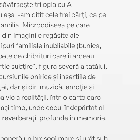
săvârșește trilogia cu A
așa i-am citit cele trei cărți, ca pe
 Familia. Microodiseea pe care
din imaginile regăsite ale
ipuri familiale inubliabile (bunica,
pete de chibrituri care îi ardeau
tie subțire“, figura severă a tatălui,
ursiunile onirice și inserţiile de
ței, dar și din muzică, emoţie și
 vie a realității, într-o carte care
elași timp, unde ecoul îndepărtat al
i reverberaţii profunde în memorie.
escoperă un broscoi mare și urât sub