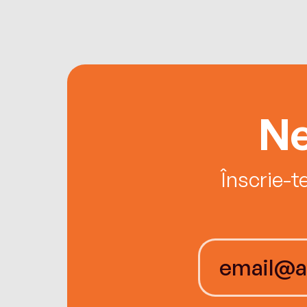
Ne
Înscrie-t