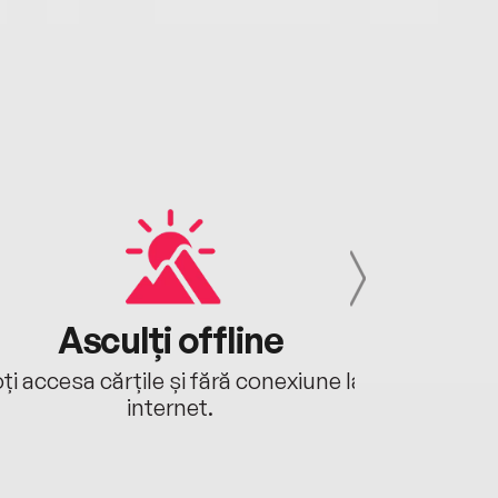
Asculți offline
Aj
ți accesa cărțile și fără conexiune la
Ascultă a
internet.