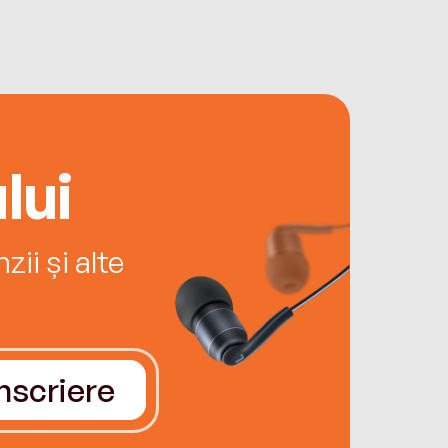
lui
ii și alte
Înscriere