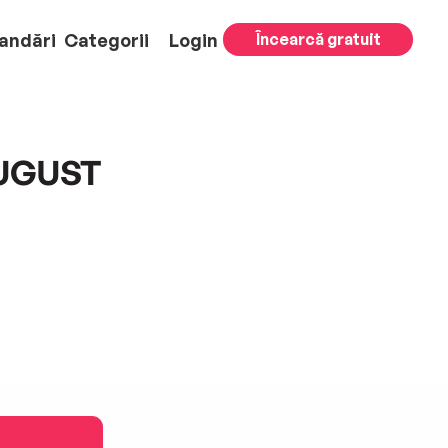
andări
Categorii
Login
Încearcă gratuit
AUGUST