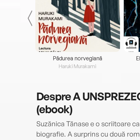
eria...
Pădurea norvegiană
E
ris
Haruki Murakami
Despre
A UNSPREZEC
(ebook)
Suzănica Tănase e o scriitoare ca
biografie. A surprins cu două rom