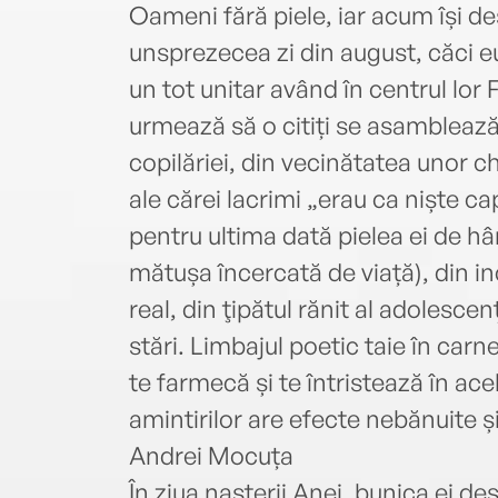
Oameni fără piele, iar acum își de
unsprezecea zi din august, căci eu 
un tot unitar având în centrul lor
urmează să o citiți se asamblează 
copilăriei, din vecinătatea unor ch
ale cărei lacrimi „erau ca niște ca
pentru ultima dată pielea ei de hâr
mătușa încercată de viață), din inc
real, din ţipătul rănit al adolescen
stări. Limbajul poetic taie în carnea
te farmecă și te întristează în ac
amintirilor are efecte nebănuite ș
Andrei Mocuța
În ziua nașterii Anei, bunica ei d