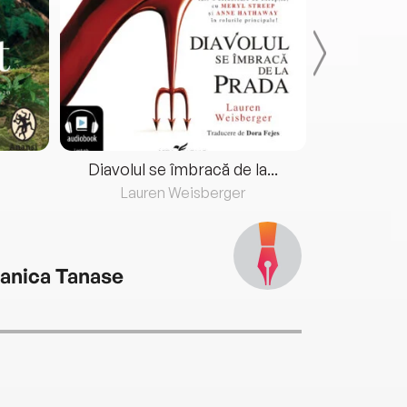
Diavolul se îmbracă de la...
Lauren Weisberger
Fre
anica Tanase