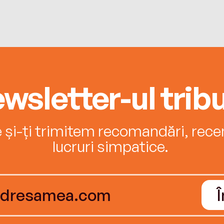
wsletter-ul tribu
e și-ți trimitem recomandări, recenz
lucruri simpatice.