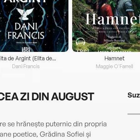
lita de Argint (Elita de...
Hamnet
Dani Francis
Maggie O'Farrell
EA ZI DIN AUGUST
Suz
re se hrănește puternic din propria
ane poetice, Grădina Sofiei și