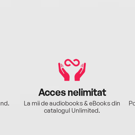
Acces nelimitat
ând.
La mii de audiobooks & eBooks din
Po
catalogul Unlimited.