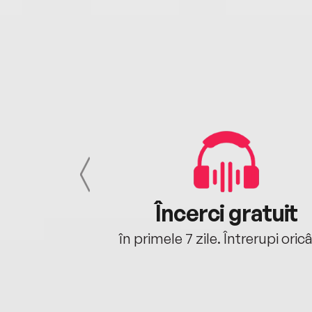
cu tine
Încerci gratuit
oriunde ești.
în primele 7 zile. Întrerupi oric