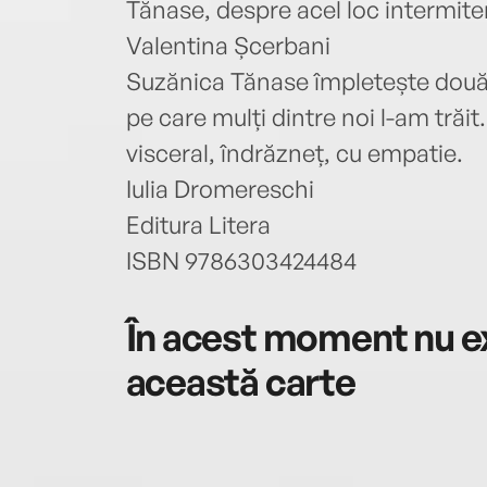
Tănase, despre acel loc intermiten
Valentina Șcerbani
Suzănica Tănase împletește două f
pe care mulți dintre noi l-am trăit
visceral, îndrăzneț, cu empatie.
Iulia Dromereschi
Editura Litera
ISBN 9786303424484
În acest moment nu ex
această carte