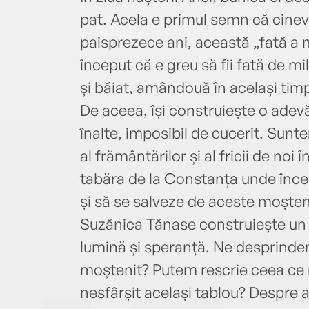
pat. Acela e primul semn că cinev
paisprezece ani, această „fată a 
început că e greu să fii fată de mil
și băiat, amândouă în același timp
De aceea, își construiește o adevăr
înalte, imposibil de cucerit. Sunt
al frământărilor și al fricii de noi
tabăra de la Constanța unde înce
și să se salveze de aceste moștenir
Suzănica Tănase construiește un
lumină și speranță. Ne desprind
moștenit? Putem rescrie ceea ce n
nesfârșit același tablou? Despre a