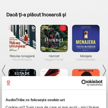
Dacă ți-a plăcut încearcă și
a...
Pădurea norvegiană
Hamnet
Menajera
I
Haruki Murakami
Maggie O'Farrell
Freida McFadden
AudioTribe.ro folosește cookie-uri
Elita de Argint (Elita
Diavolul se îmbracă de
Migdală
de...
la...
Dani Francis
Lauren Weisberger
Sohn Won-pyung
Cookie-uri? Sunt ceva de care ai mai auzit - mici fișiere