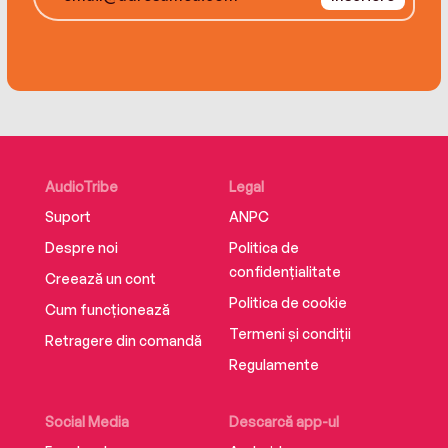
surprises. Except that there are plenty, and
Eloise gets a lot more than she bargained for.
AudioTribe
Legal
Suport
ANPC
Despre noi
Politica de
confidențialitate
Creează un cont
Politica de cookie
Cum funcționează
Termeni și condiții
Retragere din comandă
Regulamente
Social Media
Descarcă app-ul