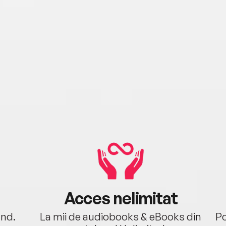
Acces nelimitat
ând.
La mii de audiobooks & eBooks din
Po