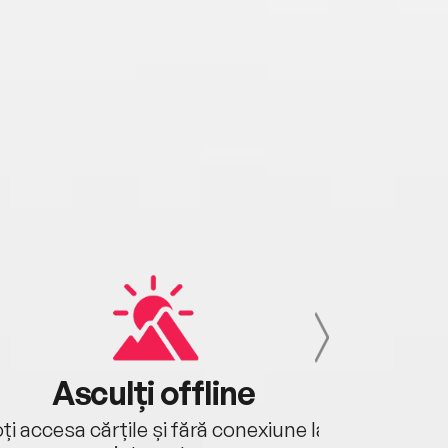
Asculți offline
Aj
ți accesa cărțile și fără conexiune la
Ascultă a