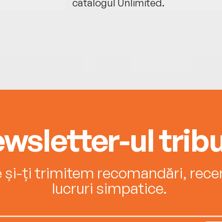
catalogul Unlimited.
wsletter-ul tribu
e și-ți trimitem recomandări, recenz
lucruri simpatice.