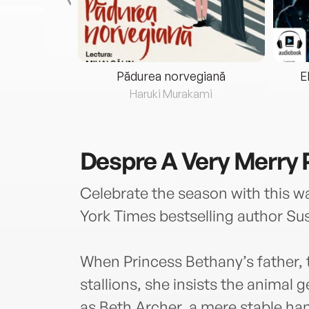
eria...
Pădurea norvegiană
E
ris
Haruki Murakami
Despre
A Very Merry 
Celebrate the season with this
York Times bestselling author Su
When Princess Bethany’s father, th
stallions, she insists the animal 
as Beth Archer, a mere stable han