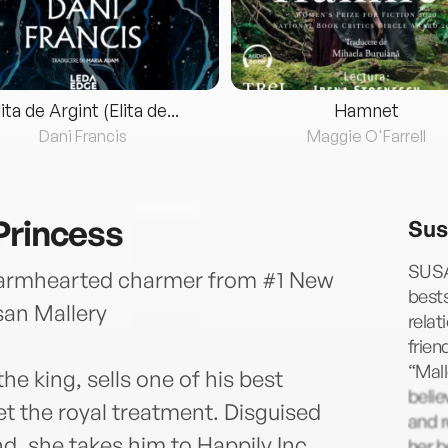
lita de Argint (Elita de...
Hamnet
Dani Francis
Maggie O'Farrell
Princess
Sus
SUSA
 warmhearted charmer from #1 New
bests
san Mallery
relat
frien
“Mall
e king, sells one of his best
belie
get the royal treatment. Disguised
and 
d, she takes him to Happily Inc,
her 