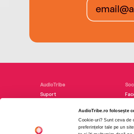
AudioTribe
Soc
Suport
Fac
Despre noi
Lin
AudioTribe.ro folosește c
Creează un cont
Ins
Cookie-uri? Sunt ceva de ca
Cum funcționează
Tik
preferințelor tale pe un si
Retragere din comandă