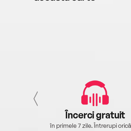
cu tine
Încerci gratuit
oriunde ești.
în primele 7 zile. Întrerupi oric