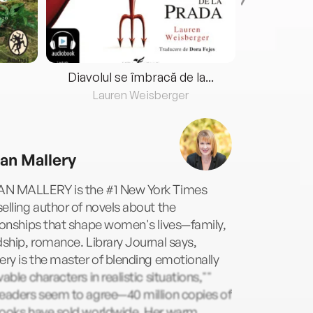
Diavolul se îmbracă de la...
Lauren Weisberger
Fre
an Mallery
N MALLERY is the #1 New York Times
elling author of novels about the
ionships that shape women's lives—family,
dship, romance. Library Journal says,
ery is the master of blending emotionally
vable characters in realistic situations,""
readers seem to agree—40 million copies of
books have sold worldwide. Her warm,