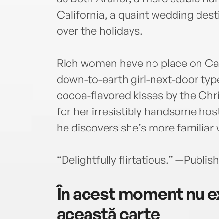
California, a quaint wedding desti
over the holidays.
Rich women have no place on Ca
down-to-earth girl-next-door typ
cocoa-flavored kisses by the Chri
for her irresistibly handsome host
he discovers she’s more familiar
“Delightfully flirtatious.” —Publis
În acest moment nu ex
această carte