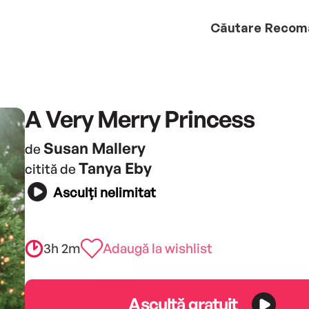
Căutare
Recom
A Very Merry Princess
Susan Mallery
de
Tanya Eby
citită de
Asculți nelimitat
3h 2m
Adaugă la wishlist
Ascultă gratuit