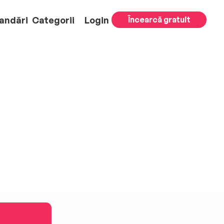
andări
Categorii
Login
Încearcă gratuit