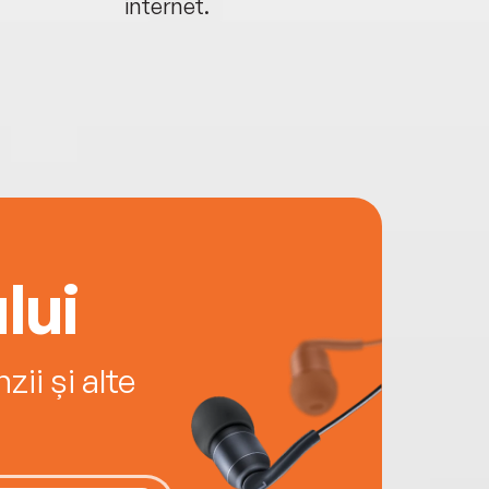
internet.
lui
ii și alte