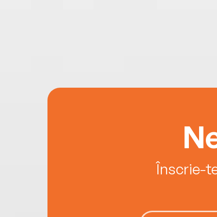
Ne
Înscrie-t