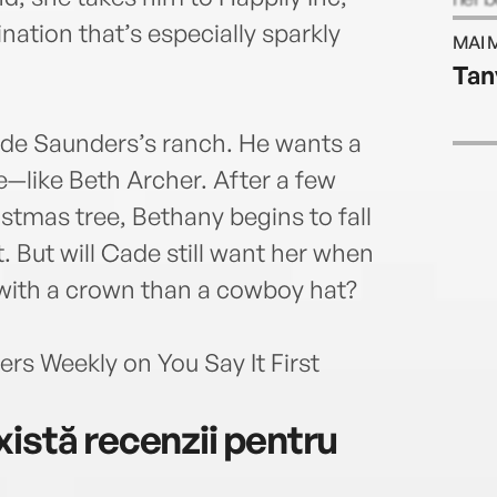
humo
nation that’s especially sparkly
MAI 
place
Tan
welfa
chara
Calif
de Saunders’s ranch. He wants a
husba
e—like Beth Archer. After a few
Susa
stmas tree, Bethany begins to fall
. But will Cade still want her when
 with a crown than a cowboy hat?
hers Weekly on You Say It First
istă recenzii pentru