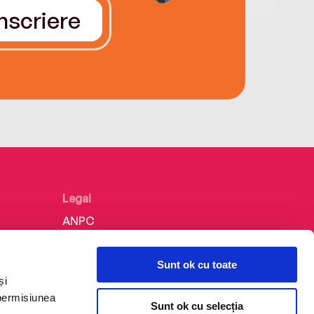
Înscriere
Legal
ANPC
Politica de confidențialitate
Sunt ok cu toate
Politica de cookie
și
Termeni și condiții
 permisiunea
Sunt ok cu selecția
Regulamente