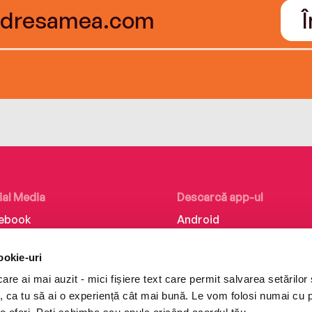
ial Media
Descarcă app-ul
ebook
Android
kedIn
iOS
ookie-uri
tagram
Huawei
re ai mai auzit - mici fișiere text care permit salvarea setărilor 
Tok
te, ca tu să ai o experiență cât mai bună. Le vom folosi numai cu