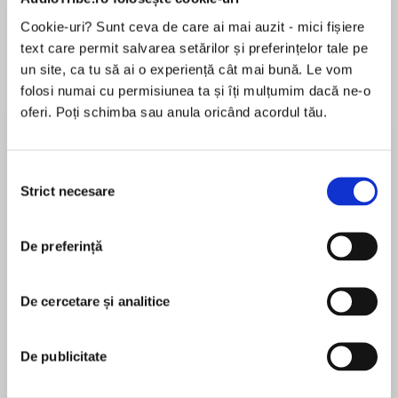
de...
la...
Dani Francis
Lauren Weisberger
Sohn Won-pyung
Cookie-uri? Sunt ceva de care ai mai auzit - mici fișiere
text care permit salvarea setărilor și preferințelor tale pe
un site, ca tu să ai o experiență cât mai bună. Le vom
folosi numai cu permisiunea ta și îți mulțumim dacă ne-o
Despre
carte
oferi. Poți schimba sau anula oricând acordul tău.
The author of the “sparkling” and “steamy”
(Entertainment Weekly) Never Kiss a Duke
Selecția
returns with the delightful third book in the
Strict necesare
consimțământului
Hazards of Dukes series as a rigid duke enters
into marriage with a rebellious lady.
MAI MULT
De preferință
În acest moment nu există recenzii
Thaddeus, the new Duke of Hasford, holds his
pentru această carte
new title reluctantly, but his sense of duty is
De cercetare și analitice
strong. Task number one: find a wife and secure
Megan Frampton
an heir. Hethinkshe’s found the perfect choice
in Lady Jane Capel—until her sister Lavinia
De publicitate
Megan Frampton writes historical romance under
bursts onto the scene. Vivacious, rebellious,
her own name and romantic women’s fiction as
and strikingly beautiful, Lavinia is determined to