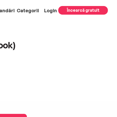
andări
Categorii
Login
Încearcă gratuit
ook)