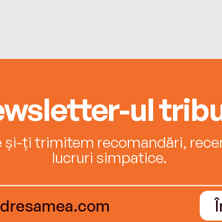
wsletter-ul tribu
e și-ți trimitem recomandări, recenz
lucruri simpatice.