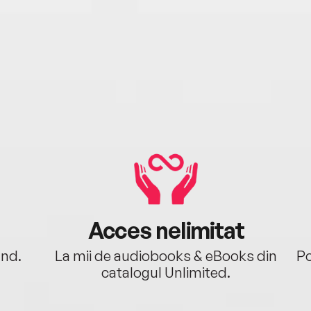
Acces nelimitat
ând.
La mii de audiobooks & eBooks din
Po
catalogul Unlimited.