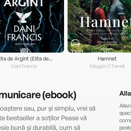
lita de Argint (Elita de...
Hamnet
Dani Francis
Maggie O'Farrell
omunicare (ebook)
All
Allan
oaștere sau, pur și simplu, vrei să
specia
rte bestseller a soților Pease vă
comun
sie bună și durabilă, cum să
peste