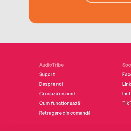
AudioTribe
Soc
Suport
Fac
Despre noi
Lin
Creează un cont
Ins
Cum funcționează
Tik
Retragere din comandă