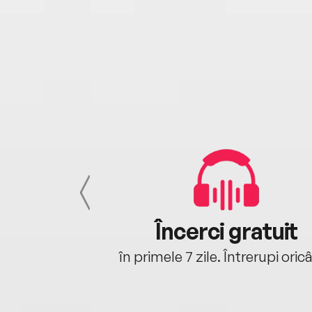
cu tine
Încerci gratuit
oriunde ești.
în primele 7 zile. Întrerupi oric