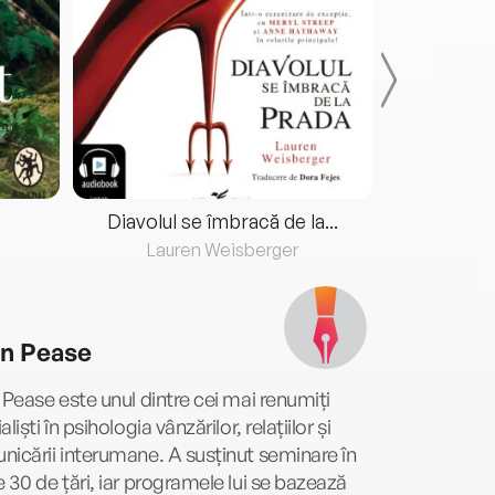
Diavolul se îmbracă de la...
Lauren Weisberger
Fre
an Pease
 Pease este unul dintre cei mai renumiți
liști în psihologia vânzărilor, relațiilor și
icării interumane. A susținut seminare în
 30 de țări, iar programele lui se bazează