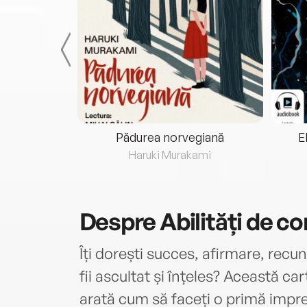
eria...
Pădurea norvegiană
E
ris
Haruki Murakami
Despre
Abilități de c
Îți dorești succes, afirmare, recun
fii ascultat și înțeles? Această ca
arată cum să faceți o primă impre