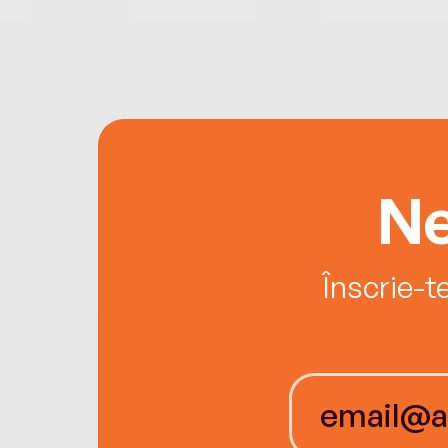
Ne
Înscrie-t