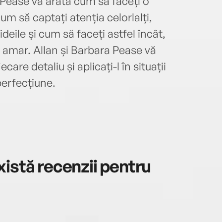
 Pease vă arată cum să faceți o
copii
um să captați atenția celorlalți,
deile și cum să faceți astfel încât,
t amar. Allan și Barbara Pease vă
iecare detaliu și aplicați-l în situații
perfecțiune.
istă recenzii pentru