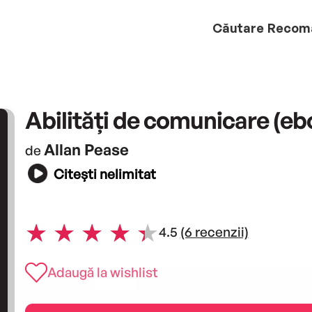
Căutare
Recom
Abilități de comunicare (eb
Allan Pease
de
Citești nelimitat
4.5
(6 recenzii)
Adaugă la wishlist