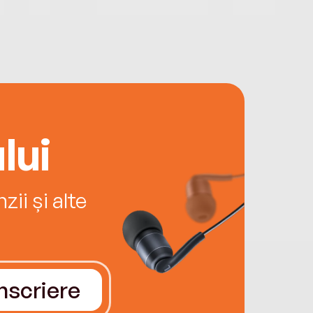
lui
ii și alte
Înscriere