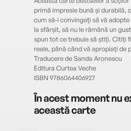
Această carte bestseller a soților
primă impresie bună și durabilă, c
cum să-i convingeți să vă adopte i
la sfârșit, să nu le rămână un gus
spun tot ce trebuie să știți. Citiți f
reale, până când vă apropiați de 
Traducere de Sanda Aronescu
Editura Curtea Veche
ISBN 9786064406927
În acest moment nu ex
această carte