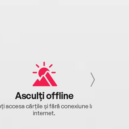
Asculți offline
Aj
ți accesa cărțile și fără conexiune la
Ascultă a
internet.