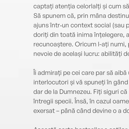
captați atenția celorlalți și cum s
Să spunem că, prin mâna ­destinulu
ajuns într‑un context social (sau 
doriți din toată inima înțelegere,
recunoaștere. Oricum l-ați numi, 
nevoie de același lucru: abilități
Îi admirați pe cei care par să aibă
interlocutori și vă spuneți în gân
dar de la Dumnezeu. Fiți siguri c
întregii specii. Însă, în cazul oame
exersat – până când devine o a d