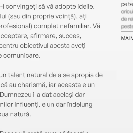
pe te
ă-i convingeți să vă adopte ideile.
oricu
i (sau din proprie voință), ați
de re
profesional) complet nefamiliar. Vă
peste
mili
 acceptare, afirmare, succes,
MAI 
Socie
pentru obiectivul acesta aveți
și a 
 de comunicare.
Assoc
consa
palma
 un talent natural de a se apropia de
de li
d că au charismă, iar aceasta e un
exemp
compa
ă Dumnezeu i-a dat același dar
Pease
­nilor influenți, e un dar îndelung
în me
oua natură.
inspi
de te
oamen