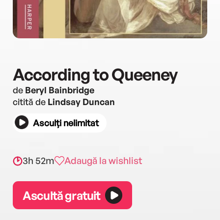
According to Queeney
de
Beryl Bainbridge
citită de
Lindsay Duncan
Asculți nelimitat
3h 52m
Adaugă la wishlist
Ascultă gratuit