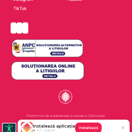
TikTok
Platforma de audiobooks și books a Cărturești.
Instalează aplicația
✕
Instalează
©2026 Nemo EPG SRL. Toate drepturile rezervate.
★ 4.7 · Gratuit