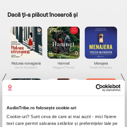
Dacă ți-a plăcut încearcă și
a...
Pădurea norvegiană
Hamnet
Menajera
I
Haruki Murakami
Maggie O'Farrell
Freida McFadden
AudioTribe.ro folosește cookie-uri
Elita de Argint (Elita
Diavolul se îmbracă de
Migdală
Cookie-uri? Sunt ceva de care ai mai auzit - mici fișiere
de...
la...
Dani Francis
Lauren Weisberger
Sohn Won-pyung
text care permit salvarea setărilor și preferințelor tale pe