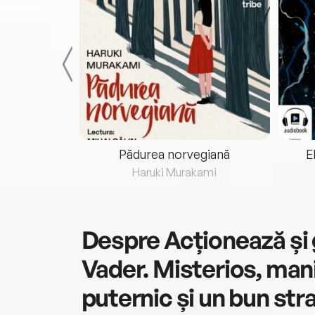
eria...
Pădurea norvegiană
E
ris
Haruki Murakami
Despre
Acționează și
Vader. Misterios, man
puternic și un bun stra