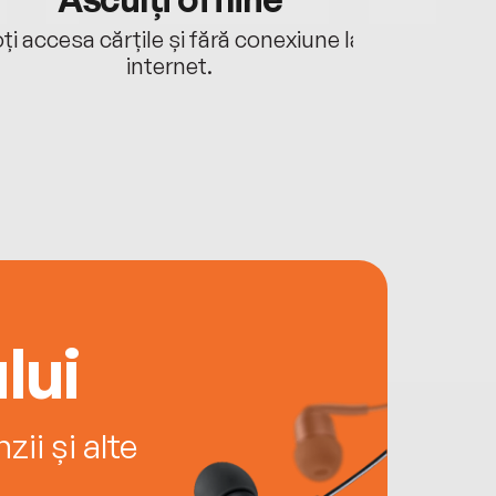
ți accesa cărțile și fără conexiune la
Ascultă a
internet.
lui
ii și alte