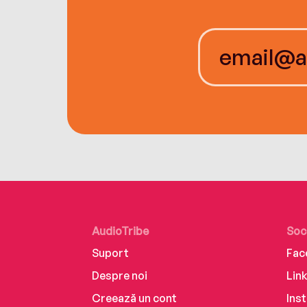
AudioTribe
Soc
Suport
Fac
Despre noi
Lin
Creează un cont
Ins