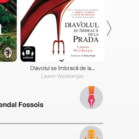
Diavolul se îmbracă de la...
Lauren Weisberger
Fre
ndal Fossois