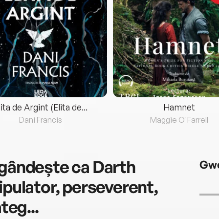
lita de Argint (Elita de...
Hamnet
Dani Francis
Maggie O'Farrell
 gândește ca Darth
Gwe
ipulator, perseverent,
teg...