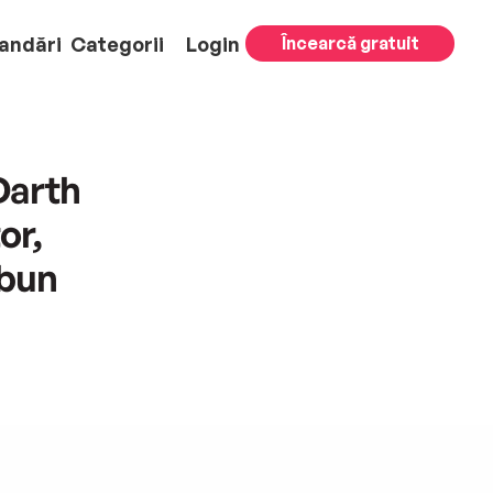
andări
Categorii
Login
Încearcă gratuit
Darth
or,
 bun