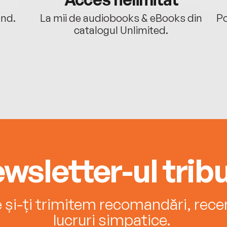
ând.
La mii de audiobooks & eBooks din
Po
catalogul Unlimited.
wsletter-ul tribu
e și-ți trimitem recomandări, recenz
lucruri simpatice.