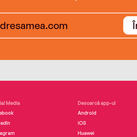
ial Media
Descarcă app-ul
ebook
Android
kedIn
iOS
tagram
Huawei