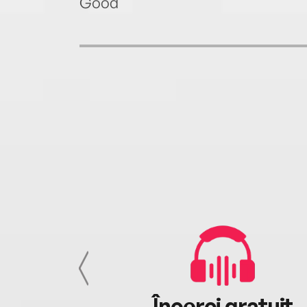
Good
cu tine
Încerci gratuit