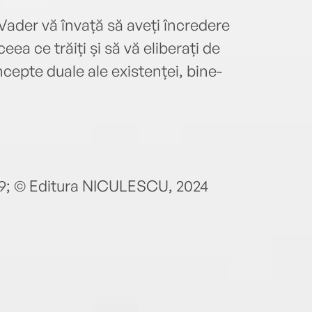
ader vă învață să aveți încredere
eea ce trăiți și să vă eliberați de
cepte duale ale existenței, bine-
19; © Editura NICULESCU, 2024