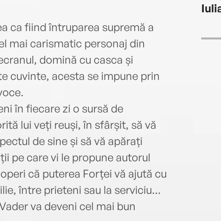
Iuli
a ca fiind întruparea supremă a
cel mai carismatic personaj din
ecranul, domină cu casca și
lte cuvinte, acesta se impune prin
 voce.
ni în fiecare zi o sursă de
tă lui veți reuși, în sfârșit, să vă
spectul de sine și să vă apărați
cții pe care vi le propune autorul
operi că puterea Forței vă ajută cu
lie, între prieteni sau la serviciu...
 Vader va deveni cel mai bun