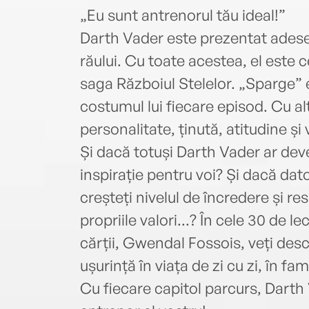
„Eu sunt antrenorul tău ideal!”
Darth Vader este prezentat adese
răului. Cu toate acestea, el este 
saga Războiul Stelelor. „Sparge” 
costumul lui fiecare episod. Cu a
personalitate, ținută, atitudine și
Și dacă totuși Darth Vader ar deve
inspirație pentru voi? Și dacă datori
creșteți nivelul de încredere și re
propriile valori...? În cele 30 de le
cărții, Gwendal Fossois, veți desc
ușurință în viața de zi cu zi, în fami
Cu fiecare capitol parcurs, Darth