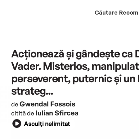
Căutare
Recom
Acționează și gândește ca 
Vader. Misterios, manipulat
perseverent, puternic și un
strateg...
Gwendal Fossois
de
Iulian Sfircea
citită de
Asculți nelimitat