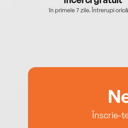
oriunde ești.
în primele 7 zile. Întrerupi oric
Ne
Înscrie-t