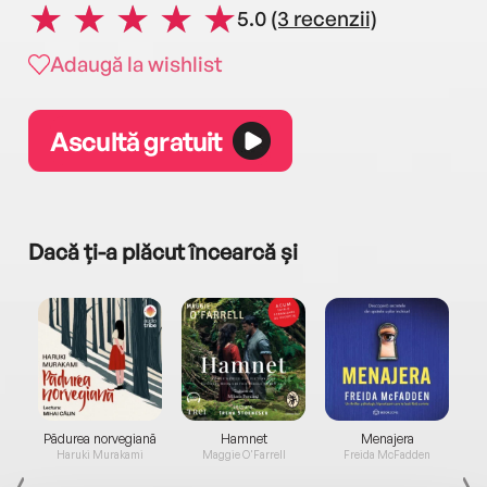
5.0
(3 recenzii)
Adaugă la wishlist
Ascultă gratuit
Dacă ți-a plăcut încearcă și
a...
Pădurea norvegiană
Hamnet
Menajera
I
Haruki Murakami
Maggie O'Farrell
Freida McFadden