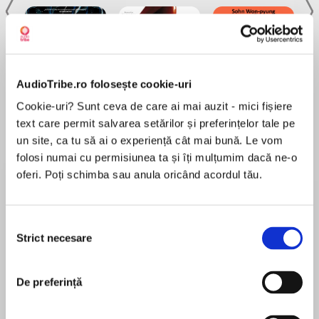
AudioTribe.ro folosește cookie-uri
Elita de Argint (Elita
Diavolul se îmbracă de
Migdală
Cookie-uri? Sunt ceva de care ai mai auzit - mici fișiere
de...
la...
Dani Francis
Lauren Weisberger
Sohn Won-pyung
text care permit salvarea setărilor și preferințelor tale pe
un site, ca tu să ai o experiență cât mai bună. Le vom
folosi numai cu permisiunea ta și îți mulțumim dacă ne-o
oferi. Poți schimba sau anula oricând acordul tău.
Despre
carte
Vreau să aparțin viitorului.”
Selecția
„Dacă te-ai născut fără aripi, nu face nimic din
Strict necesare
consimțământului
ce le-ar putea împiedica să-ți crească.”
COCO CHANEL
De preferință
MAI MULT
Coco Chanel! Cele 4 silabe evocă imediat
În acest moment nu există recenzii
moda, femeia și Parisul! Gabrielle Chanel,