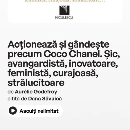
Acționează și gândește
precum Coco Chanel. Șic,
avangardistă, inovatoare,
feministă, curajoasă,
strălucitoare
de
Aurélie Godefroy
citită de
Dana Săvuică
Asculți nelimitat