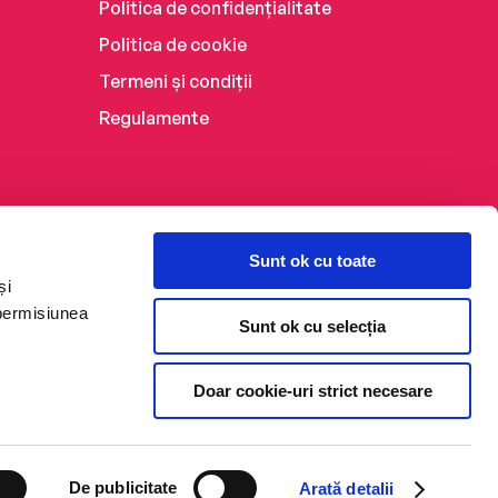
Politica de confidențialitate
Politica de cookie
Termeni și condiții
Regulamente
Sunt ok cu toate
și
 permisiunea
Sunt ok cu selecția
Doar cookie-uri strict necesare
De publicitate
Arată detalii