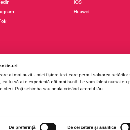
kedIn
iOS
tagram
Huawei
Tok
ookie-uri
re ai mai auzit - mici fișiere text care permit salvarea setărilor 
te, ca tu să ai o experiență cât mai bună. Le vom folosi numai cu
o oferi. Poți schimba sau anula oricând acordul tău.
i books a Cărturești.
e drepturile rezervate.
De preferință
De cercetare și analitice