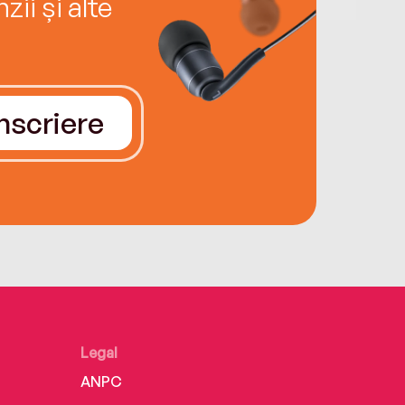
ii și alte
Înscriere
Legal
ANPC