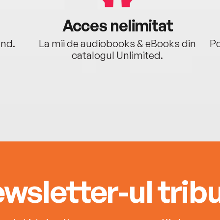
Acces nelimitat
ând.
La mii de audiobooks & eBooks din
Po
catalogul Unlimited.
wsletter-ul tribu