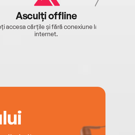
Asculți offline
Aj
ți accesa cărțile și fără conexiune la
Ascultă a
internet.
lui