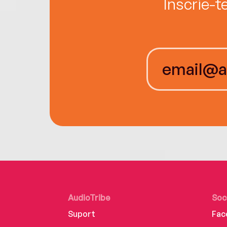
Înscrie-t
AudioTribe
Soc
Suport
Fac