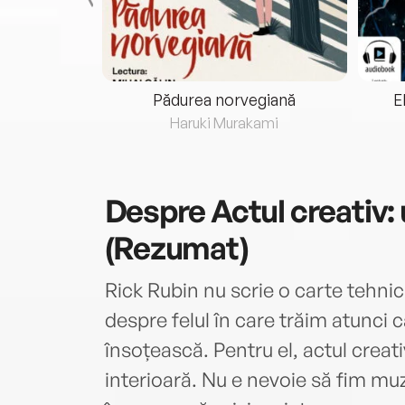
eria...
Pădurea norvegiană
E
ris
Haruki Murakami
Despre
Actul creativ:
(Rezumat)
Rick Rubin nu scrie o carte tehnic
despre felul în care trăim atunci
însoțească. Pentru el, actul creat
interioară. Nu e nevoie să fim muzi