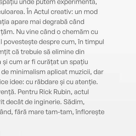
 spațiu unde putem experimenta,
loarea. În Actul creativ: un mod
irația apare mai degrabă când
orțăm. Nu vine când o chemăm cu
 El povestește despre cum, în timpul
mțit că trebuie să elimine din
 și cum ar fi curățat un spațiu
 de minimalism aplicat muzicii, dar
ice idee: cu răbdare și cu atenție.
vență. Pentru Rick Rubin, actul
it decât de inginerie. Sădim,
când, fără mare tam-tam, înflorește