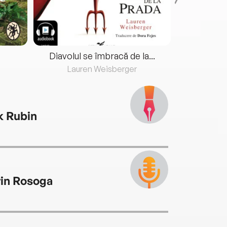
Diavolul se îmbracă de la...
Lauren Weisberger
Fre
k Rubin
rin Rosoga