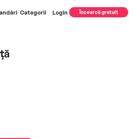
andări
Categorii
Login
Încearcă gratuit
ață