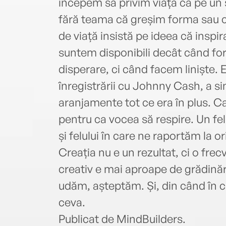
începem să privim viața ca pe un
fără teama că greșim forma sau cu
de viață insistă pe ideea că insp
suntem disponibili decât când f
disperare, ci când facem liniște.
înregistrării cu Johnny Cash, a si
aranjamente tot ce era în plus. Ca
pentru ca vocea să respire. Un fel
și felului în care ne raportăm la or
Creația nu e un rezultat, ci o frec
creativ e mai aproape de grădinăr
udăm, așteptăm. Și, din când în 
ceva.
Publicat de MindBuilders.