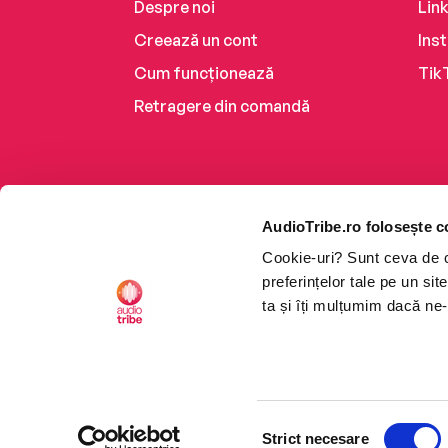
Despre noi
Lin
Creează un cont
Ins
Cum funcționează
Tik
Retragere din comandă
AudioTribe.ro folosește c
Cookie-uri? Sunt ceva de ca
preferințelor tale pe un si
ta și îți mulțumim dacă ne-
Platforma de audiobooks ș
Selecția
CTRL+F2
CTRL+F2
©2026 Nemo EPG SRL. Toat
Strict necesare