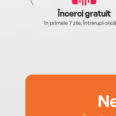
cu tine
Încerci gratuit
oriunde ești.
în primele 7 zile. Întrerupi oric
Ne