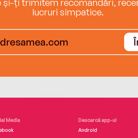
e și-ți trimitem recomandări, recenz
lucruri simpatice.
ial Media
Descarcă app-ul
ebook
Android