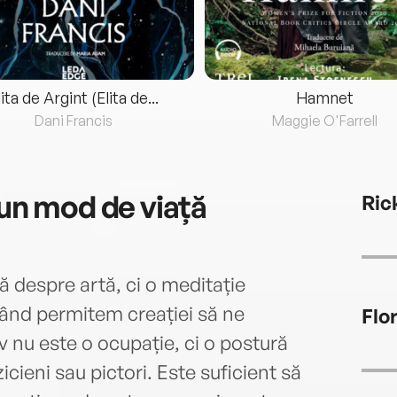
lita de Argint (Elita de...
Hamnet
Dani Francis
Maggie O'Farrell
 un mod de viață
Ric
ă despre artă, ci o meditație
 când permitem creației să ne
Flo
iv nu este o ocupație, ci o postură
cieni sau pictori. Este suficient să