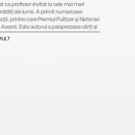
t ca profesor invitat la cele mai mari
rsități ale lumii. A primit numeroase
ncții, printre care Premiul Pulitzer și National
Award. Este autorul a paisprezece cărți și
rul antologiilor Norton dedicate literaturii
MULT
ze și lui Shakespeare. La Humanitas a fost
icată traducerea volumului Clinamen: Cum
eput Renașterea (2012) și este în curs de
ție studiul Adam și Eva: O istorie.