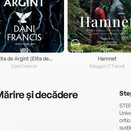
lita de Argint (Elita de...
Hamnet
Dani Francis
Maggie O'Farrell
Mărire și decădere
Ste
STEP
Unive
criti
susți