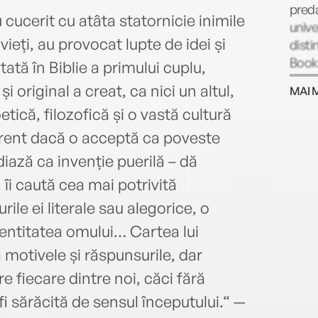
preda
u cucerit cu atâta statornicie inimile
unive
ieți, au provocat lupte de idei și
disti
Book 
tată în Biblie a primului cuplu,
edito
 original a creat, ca nici un altul,
MAI 
engle
etică, filozofică și o vastă cultură
publ
a înc
ferent dacă o acceptă ca poveste
apari
iază ca invenție puerilă – dă
 îi caută cea mai potrivită
ile ei literale sau alegorice, o
dentitatea omului… Cartea lui
motivele și răspunsurile, dar
e fiecare dintre noi, căci fără
fi sărăcită de sensul începutului.“ —