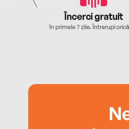
cu tine
Încerci gratuit
oriunde ești.
în primele 7 zile. Întrerupi oric
Ne