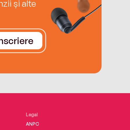
ii și alte
Înscriere
Legal
ANPC