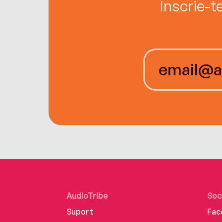
Înscrie-t
AudioTribe
Soc
Suport
Fac