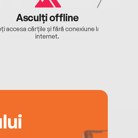
Asculți offline
Aj
ți accesa cărțile și fără conexiune la
Ascultă a
internet.
lui