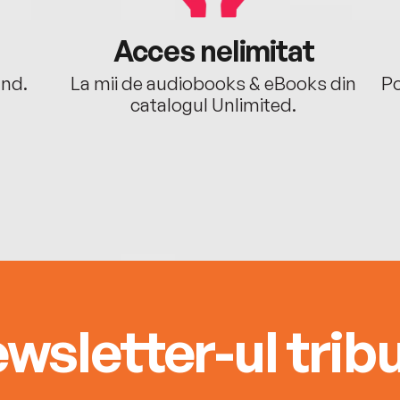
Acces nelimitat
ând.
La mii de audiobooks & eBooks din
Po
catalogul Unlimited.
wsletter-ul tribu