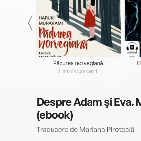
eria...
Pădurea norvegiană
E
ris
Haruki Murakami
Despre
Adam şi Eva. 
(ebook)
Traducere de Mariana Piroteală