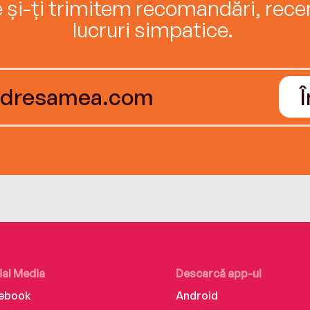
e și-ți trimitem recomandări, recenz
lucruri simpatice.
ial Media
Descarcă app-ul
ebook
Android