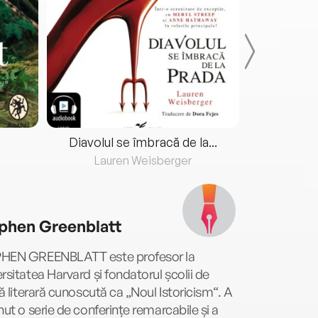
Diavolul se îmbracă de la...
Lauren Weisberger
Fre
phen Greenblatt
HEN GREENBLATT este profesor la
rsitatea Harvard și fondatorul școlii de
că literară cunoscută ca „Noul Istoricism“. A
nut o serie de conferințe remarcabile și a