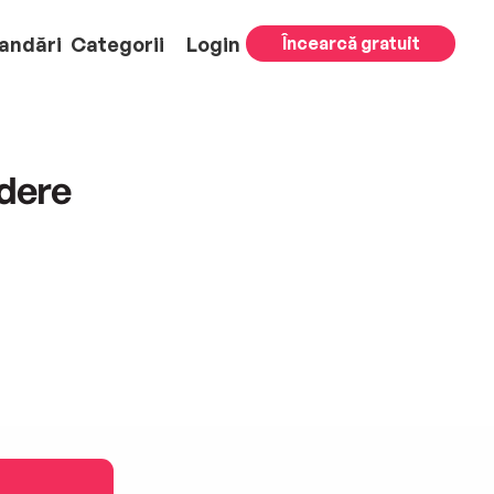
andări
Categorii
Login
Încearcă gratuit
ădere