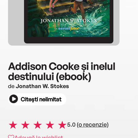
Addison Cooke și inelul
destinului (ebook)
de
Jonathan W. Stokes
Citești nelimitat
5.0
(o recenzie)
Adaugă la wishlist