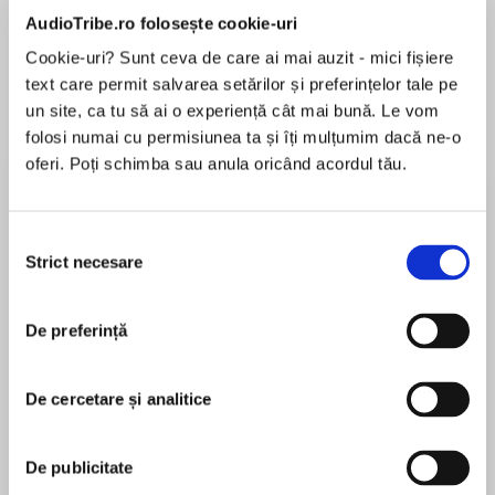
AudioTribe.ro folosește cookie-uri
Cookie-uri? Sunt ceva de care ai mai auzit - mici fișiere
text care permit salvarea setărilor și preferințelor tale pe
Elita de Argint (Elita
Diavolul se îmbracă de
Migdală
de...
la...
Dani Francis
Lauren Weisberger
Sohn Won-pyung
un site, ca tu să ai o experiență cât mai bună. Le vom
folosi numai cu permisiunea ta și îți mulțumim dacă ne-o
oferi. Poți schimba sau anula oricând acordul tău.
Despre
carte
Selecția
Strict necesare
ADDISON COOKE ÎNFRUNTĂ NENUMĂRATE
consimțământului
PERICOLE CĂUTÂND COMOARA REGELUI
SOLOMON. NIMIC MAI POTRIVIT PENTRU FANII
De preferință
SERIEI VÂNĂTORII DE COMORI DE JAMES
PATTERSON ȘI PERCY JACKSON ȘI OLIMPIENII
MAI MULT
DE RICK RIORDAN!
De cercetare și analitice
În acest moment nu există recenzii
La scurt timp după dispariția mătușii Delia și a
pentru această carte
unchiului Nigel în apropierea mormântului
De publicitate
cunoscutului lider mongol Genghis-Han,