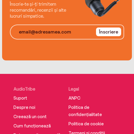
Înscrie-te și-ți trimitem
ISBN 9789731288437
recomandări, recenzii și alte
lucruri simpatice.
Înscriere
AudioTribe
Legal
Suport
ANPC
Despre noi
Politica de
confidențialitate
Creează un cont
Politica de cookie
Cum funcționează
Termeni și condiții