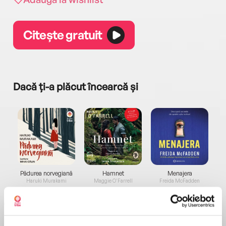
Citește gratuit
Dacă ți-a plăcut încearcă și
a...
Pădurea norvegiană
Hamnet
Menajera
I
Haruki Murakami
Maggie O'Farrell
Freida McFadden