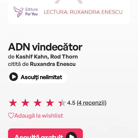
ADN vindecător
de
Kashif Kahn, Rod Thorn
citită de
Ruxandra Enescu
Asculți nelimitat
4.5
(4 recenzii)
Adaugă la wishlist
Ascultă gratuit