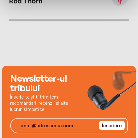
Rod Thorn
Newsletter-ul
tribului
Înscrie-te și-ți trimitem
recomandări, recenzii și alte
lucruri simpatice.
Înscriere