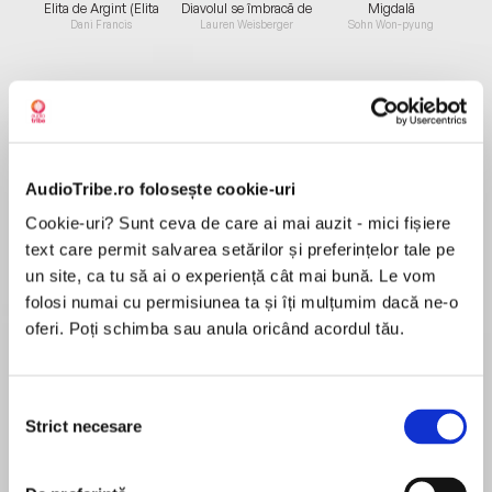
Elita de Argint (Elita
Diavolul se îmbracă de
Migdală
de...
la...
Dani Francis
Lauren Weisberger
Sohn Won-pyung
Despre
carte
Cunoașterea este putere. Folosește-ți ADN-ul
AudioTribe.ro folosește cookie-uri
pentru o viață mai fericită și mai sănătoasă!
Cookie-uri? Sunt ceva de care ai mai auzit - mici fișiere
Kashif Khan, faimos antreprenor în domeniul
text care permit salvarea setărilor și preferințelor tale pe
biotehnologiei, îți oferă cel mai complex plan de
un site, ca tu să ai o experiență cât mai bună. Le vom
acțiune pentru a te conduce spre cea mai bună
folosi numai cu permisiunea ta și îți mulțumim dacă ne-o
MAI MULT
versiune a vieții tale.
oferi. Poți schimba sau anula oricând acordul tău.
Recenzii
Descoperă în cartea sa „ADN vindecător” ce au
aflat experții de la The DNA Company despre
bolile cronice și predispozițiile genetice, pe
Selecția
Excepțional
baza unor ani de analiză genetică aprofundată a
Strict necesare
consimțământului
rezultatelor ADN-ului a peste 7 000 de oameni.
Află și cum să-ți înțelegi structura genetică și