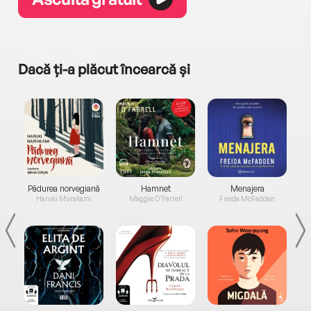
Dacă ți-a plăcut încearcă și
a...
Pădurea norvegiană
Hamnet
Menajera
I
Haruki Murakami
Maggie O'Farrell
Freida McFadden