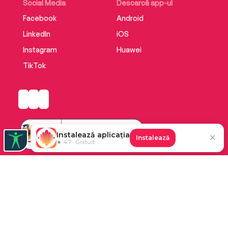
Social Media
Descarcă app-ul
Facebook
Android
LinkedIn
iOS
Instagram
Huawei
TikTok
Instalează aplicația
✕
Instalează
★ 4.7 · Gratuit