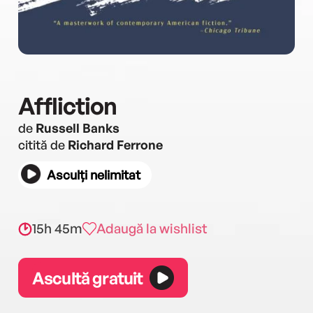
Affliction
de
Russell Banks
citită de
Richard Ferrone
Asculți nelimitat
15h 45m
Adaugă la wishlist
Ascultă gratuit