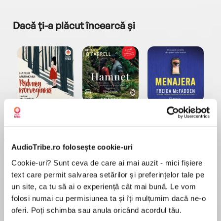
Dacă ți-a plăcut încearcă și
a...
Pădurea norvegiană
Hamnet
Menajera
I
Haruki Murakami
Maggie O'Farrell
Freida McFadden
AudioTribe.ro folosește cookie-uri
Cookie-uri? Sunt ceva de care ai mai auzit - mici fișiere
text care permit salvarea setărilor și preferințelor tale pe
un site, ca tu să ai o experiență cât mai bună. Le vom
folosi numai cu permisiunea ta și îți mulțumim dacă ne-o
Elita de Argint (Elita
Diavolul se îmbracă de
Migdală
de...
la...
Dani Francis
Lauren Weisberger
Sohn Won-pyung
oferi. Poți schimba sau anula oricând acordul tău.