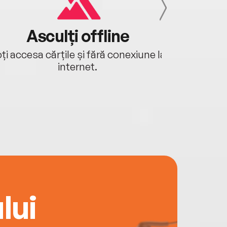
Asculți offline
Aj
ți accesa cărțile și fără conexiune la
Ascultă a
internet.
lui