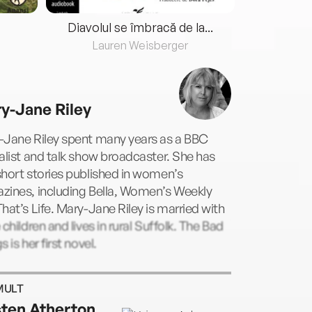
Diavolul se îmbracă de la...
Lauren Weisberger
Fre
y-Jane Riley
-Jane Riley spent many years as a BBC
alist and talk show broadcaster. She has
hort stories published in women’s
zines, including Bella, Women’s Weekly
hat’s Life. Mary-Jane Riley is married with
 children and lives in rural Suffolk. The Bad
s is her first novel.
MULT
sten Atherton