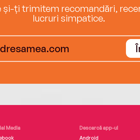
e și-ți trimitem recomandări, recenz
lucruri simpatice.
ial Media
Descarcă app-ul
ebook
Android