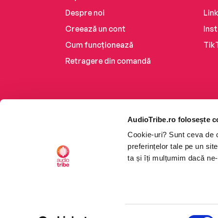
Despre noi
Lin
Creează un cont
Ins
Cum funcționează
Tik
Retragere din comandă
AudioTribe.ro folosește c
Cookie-uri? Sunt ceva de ca
preferințelor tale pe un si
ta și îți mulțumim dacă ne-
Platforma de audiobooks ș
Selecția
CTRL+F2
CTRL+F2