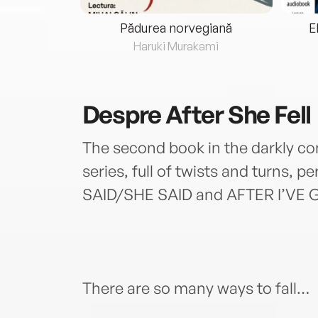
eria...
Pădurea norvegiană
E
ris
Haruki Murakami
Despre
After She Fell
The second book in the darkly com
series, full of twists and turns, 
SAID/SHE SAID and AFTER I’VE
There are so many ways to fall…