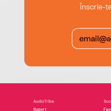
Înscrie-t
AudioTribe
Soc
Suport
Fac