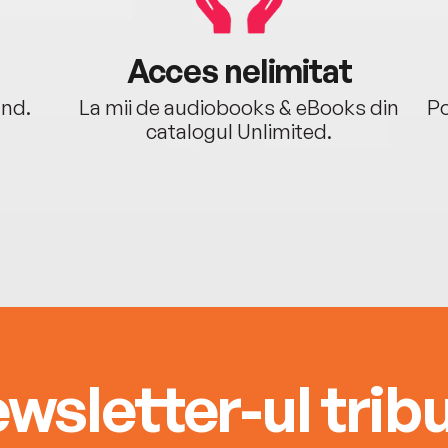
Acces nelimitat
ând.
La mii de audiobooks & eBooks din
Po
catalogul Unlimited.
wsletter-ul tribu