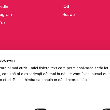
kedIn
iOS
tagram
Huawei
Tok
ookie-uri
re ai mai auzit - mici fișiere text care permit salvarea setărilor 
te, ca tu să ai o experiență cât mai bună. Le vom folosi numai cu
o oferi. Poți schimba sau anula oricând acordul tău.
i books a Cărturești.