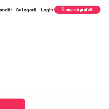
andări
Categorii
Login
Încearcă gratuit