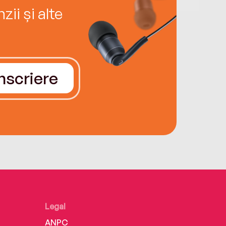
ii și alte
Înscriere
Legal
ANPC