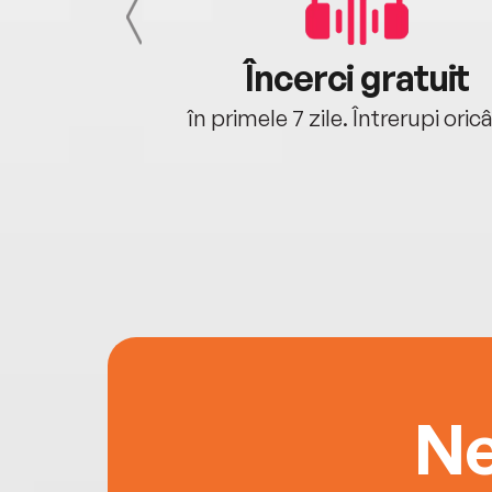
cu tine
Încerci gratuit
oriunde ești.
în primele 7 zile. Întrerupi oric
Ne