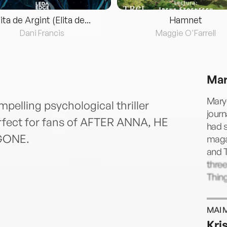
lita de Argint (Elita de...
Hamnet
Dani Francis
Maggie O'Farrell
Mar
Mary
pelling psychological thriller
journ
perfect for fans of AFTER ANNA, HE
had s
 GONE.
maga
and T
three
Thing
MAI 
Kri