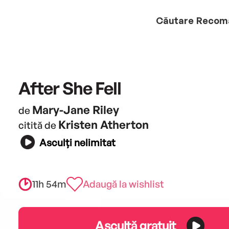
Căutare
Recom
After She Fell
Mary-Jane Riley
de
Kristen Atherton
citită de
Asculți nelimitat
11h 54m
Adaugă la wishlist
Ascultă gratuit