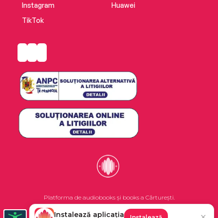
Instagram
Huawei
TikTok
Platforma de audiobooks și books a Cărturești.
Instalează aplicația
✕
Instalează