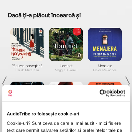
Dacă ți-a plăcut încearcă și
a...
Pădurea norvegiană
Hamnet
Menajera
I
Haruki Murakami
Maggie O'Farrell
Freida McFadden
AudioTribe.ro folosește cookie-uri
Elita de Argint (Elita
Diavolul se îmbracă de
Migdală
Cookie-uri? Sunt ceva de care ai mai auzit - mici fișiere
de...
la...
Dani Francis
Lauren Weisberger
Sohn Won-pyung
text care permit salvarea setărilor și preferințelor tale pe