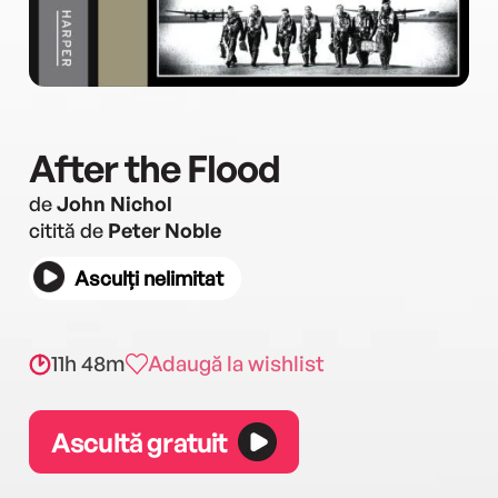
After the Flood
de
John Nichol
citită de
Peter Noble
Asculți nelimitat
11h 48m
Adaugă la wishlist
Ascultă gratuit