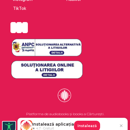
TikTok
Platforma de audiobooks și books a Cărturești.
Instalează aplicația
✕
Instalează
©2026 Nemo EPG SRL. Toate drepturile rezervate.
★ 4.7 · Gratuit