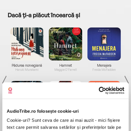
Dacă ți-a plăcut încearcă și
a...
Pădurea norvegiană
Hamnet
Menajera
I
Haruki Murakami
Maggie O'Farrell
Freida McFadden
AudioTribe.ro folosește cookie-uri
Elita de Argint (Elita
Diavolul se îmbracă de
Migdală
Cookie-uri? Sunt ceva de care ai mai auzit - mici fișiere
de...
la...
Dani Francis
Lauren Weisberger
Sohn Won-pyung
text care permit salvarea setărilor și preferințelor tale pe